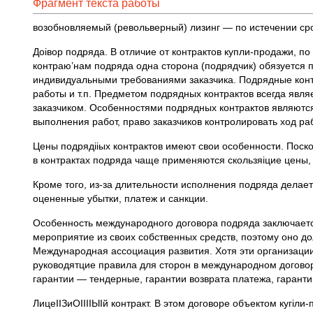
Фрагмент текста работы
возобновляемый (револьверный) лизинг — по истечении срок
Доiвор подряда. В отличие от контрактов купли-продажи, п
контраю’нам подряда одна сторона (подрядчик) обязуется п
индивидуальными требованиями заказчика. Подрядные контр
работы и т.п. Предметом подрядных контрактов всегда явл
заказчиком. Особенностями подрядных контрактов являются
выполнения работ, право заказчиков контролировать ход ра
Цены подрядiiых контрактов имеют свои особенности. Поск
в контрактах подряда чаще применяются скользяiцие цены,
Кроме того, из-за длительности исполнения подряда делаетс
оцененные убытки, платеж и санкции.
Особенность международного договора подряда заключается
мероприятие из своих собственных средств, поэтому оно 
Международная ассоциация развития. Хотя эти организации
руководятцие правила для сторон в международном договор
гарантии — тендерные, гарантии возврата платежа, гарант
ЛицеIIЗиОIIIIЫIй контракт. В этом договоре объектом кугiл