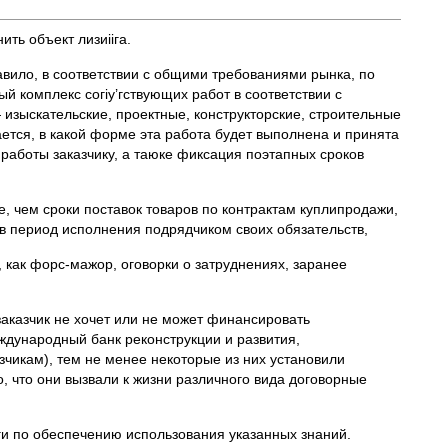
ть объект лизиiiга.
равило, в соответствии с общими требованиями рынка, по
й комплекс согiу’гствующих работ в соответствии с
изыскательские, проектные, конструкторские, строительные
ется, в какой форме эта работа будет выполнена и принята
работы заказчику, а таюке фиксация поэтапных сроков
, чем сроки поставок товаров по контрактам куплипродажи,
в период исполнения подрядчиком своих обязательств,
, как форс-мажор, оговорки о затруднениях, заранее
заказчик не хочет или не может финансировать
дународный банк реконструкции и развития,
чикам), тем не менее некоторые из них установили
, что они вызвали к жизни различного вида договорные
луги по обеспечению использования указанных знаний.