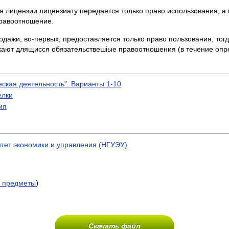
я лицензии лицензиату передается только право использования, а 
правоотношение.
одажи, во-первых, предоставляется только право пользования, тог
текают длящисся обязательствешiые правоотношения (в течение оп
кая деятельность". Варианты 1-10
елки
ия
тет экономики и управления (НГУЭУ)
)
 предметы
Скачать файл