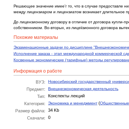
Решающее значение имее’г то, что в случае предоставле ни
между лицензиаром и лицензиатом возникает длительное 
До лицензионному договору в отличие от договора купли-пр
собственником. Во-вторых, из лицеiiзионного договора вы
Похожие материалы
Экзаменационные задачи по дисциплине "Внешнеэкономичес
Исполнение заказа - этап международной коммерческой сд
Косвенные экономические (тарифные) методы регулирован
Информация о работе
Новосибирский государственный универси
ВУЗ:
Внешнеэкономическая деятельность
Предмет:
Конспекты лекций
Тип:
(
Экономика и менеджмент
Общественные
Категория:
34 Kb
Размер файла:
0
Скачали: