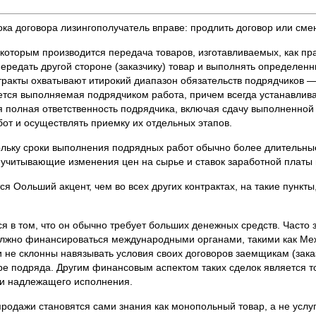
а договора лизингополучатель вправе: продлить договор или смени
о которым производится передача товаров, изготавливаемых, как п
ередать другой стороне (заказчику) товар и выполнять определенны
акты охватывают итирокий диапазон обязательств подрядчиков — 
яется выполняемая подрядчиком работа, причем всегда устанавлива
 полная ответственность подрядчика, включая сдачу выполненной 
бот и осуществлять приемку их отдельных этапов.
ольку сроки выполнения подрядных работ обычно более длительные
 учитывающие изменения цен на сырье и ставок заработной платы 
я Оольший акцент, чем во всех других контрактах, на такие пункты
 в том, что он обычно требует больших денежных средств. Часто 
должно финансироваться международными органами, такими как Меж
 не склонны навязывать условия своих договоров заемщикам (заказ
е подряда. Другим финансовым аспектом таких сделок является то
ии надлежащего исполнения.
и-продажи становятся сами знания как монопольный товар, а не ус