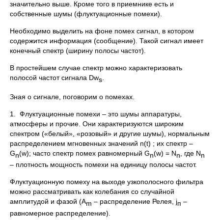
значительно выше. Кроме того в приемнике есть и
собственные шумы (флуктуационные помехи).
Необходимо выделить на фоне помех сигнал, в котором
содержится информация (сообщение). Такой сигнал имеет
конечный спектр (ширину полосы частот).
В простейшем случае спектр можно характеризовать
полосой частот сигнала Dw
.
s
Зная о сигнале, поговорим о помехах.
1. Флуктуационные помехи – это шумы аппаратуры,
атмосферы и прочие. Они характеризуются широким
спектром («белый», «розовый» и другие шумы), нормальным
распределением мгновенных значений n(t) ; их спектр –
G
(w); часто спектр помех равномерный G
(w) = N
, где N
n
n
n
n
– плотность мощность помехи на единицу полосы частот.
Флуктуационную помеху на выходе узкополосного фильтра
можно рассматривать как колебания со случайной
амплитудой и фазой (А
– распределение Релея, j
–
m
п
равномерное распределение).