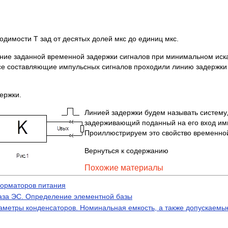
димости T зад от десятых долей мкс до единиц мкс.
ение заданной временной задержки сигналов при минимальном ис
 все составляющие импульсных сигналов проходили линию задержк
ержки.
Линией задержки будем называть систем
задерживающий поданный на его вход имп
Проиллюстрируем это свойство временно
Вернуться к содержанию
Похожие материалы
форматоров питания
аза ЭС. Определение элементной базы
метры конденсаторов. Номинальная емкость, а также допускаемы