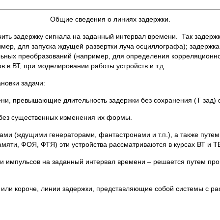
Общие сведения о линиях задержки.
ть задержку сигнала на заданный интервал времени. Так задержк
мер, для запуска ждущей развертки луча осциллографа); задержк
ьных преобразований (например, для определения корреляционной
 в ВТ, при моделировании работы устройств и т.д.
ановки задачи:
ни, превышающие длительность задержки без сохранения (Т зад)
 без существенных изменения их формы.
ми (ждущими генераторами, фантастронами и т.п.), а также путе
яти, ФОЯ, ФТЯ) эти устройства рассматриваются в курсах ВТ и Т
ти импульсов на заданный интервал времени – решается путем про
 или короче, линии задержки, представляющие собой системы с 