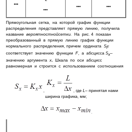
•••
•••
•••
•••
Прямоугольная сетка, на которой график функции
распределения представляет прямую линию, получила
название
вероятностнойсетки.
На рис. 4 показан
преобразованный в прямую линию график функции
нормального распределения, причем ордината
S
F
соответствует значению функции
F
, а абсцисса
S
–
x
значению аргумента
x
.
Шкала по оси абсцисс
равномерная и строится с использованием соотношения
,
, где
L
– принятая нами
ширина графика, мм;
.