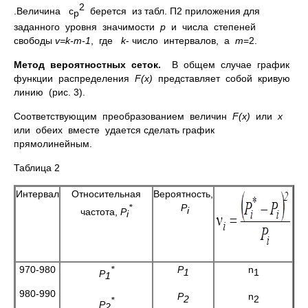
2
.Величина c
берется из табл. П2 приложения для
p
заданного уровня значимости
р
и числа степеней
свободы
v=k-m-1
, где
k
- число интервалов, а
m
=2.
Метод вероятностных сеток.
В общем случае график
функции распределения
F(x)
представляет собой кривую
линию (рис. 3).
Соответствующим преобразованием величин
F(x)
или
x
или обеих вместе удается сделать график
прямолинейным.
Таблица 2
Интервал
Относительная
Вероятность,
*
P
i
частота,
P
i
970-980
*
P
n
1
1
P
1
980-990
P
n
2
2
*
P
2