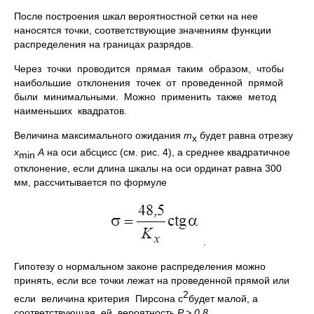
После построения шкал вероятностной сетки на нее
наносятся точки, соответствующие значениям функции
распределения на границах разрядов.
Через точки проводится прямая таким образом, чтобы
наибольшие отклонения точек от проведенной прямой
были минимальными. Можно применить также метод
наименьших квадратов.
Величина максимального ожидания
m
будет равна отрезку
x
x
A
на оси абсцисс (см. рис. 4), а среднее квадратичное
min
отклонение, если длина шкалы на оси ординат равна 300
мм, рассчитывается по формуле
.
Гипотезу о нормальном законе распределения можно
принять, если все точки лежат на проведенной прямой или
2
если величина критерия Пирсона c
будет малой, а
соответствующая ей вероятность
P > 0,8.