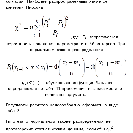
согласия. Наиболее распространенным является
критерий Пирсона
, где
P
– теоретическая
i
вероятность попадания параметра
x
в
i-
й интервал. При
нормальном законе распределения
, где
Ф
(…) – табулированная функция Лапласа,
определяемая по табл. П1 приложения в зависимости от
величины аргумента.
Результаты расчетов целесообразно оформить в виде
табл. 2
Гипотеза о нормальном законе распределения не
2
2
противоречит статистическим данным, если c
< c
p