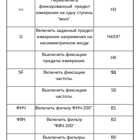
Переключить
фиксированный предел
<=
H3
измерения на одну ступень
"вниз”.
Включить заданный предел
G
измерения напряжения на
Н4ХХ*
несимметричном входе
Выключить фиксацию
Н0
предела измерения.
SF
Включить фиксацию
S1
частоты.
Выключить фиксацию
S0
частоты.
ФНЧ
Включить фильтр ФНЧ-200".
B1
ФВЧ
Включить фильтр
B2
"ФВЧ-200".
Выключить фильтры.
В0