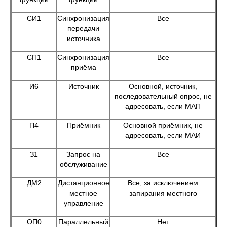
СИ1
Синхронизация
Все
передачи
источника
СП1
Синхронизация
Все
приёма
И6
Источник
Основной, источник,
последовательный опрос, не
адресовать, если МАП
П4
Приёмник
Основной приёмник, не
адресовать, если МАИ
З1
Запрос на
Все
обслуживание
ДМ2
Дистанционное
Все, за исключением
местное
запирания местного
управление
ОП0
Параллельный
Нет