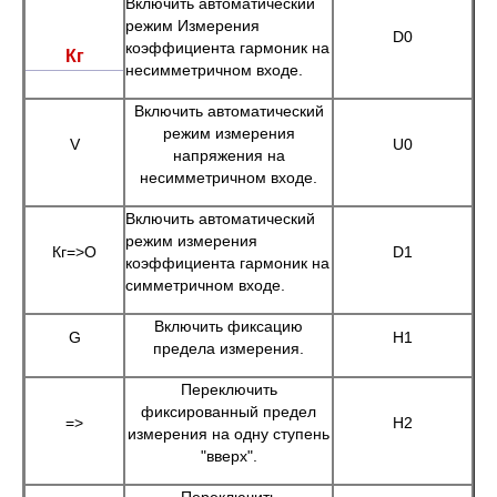
Включить автоматический
режим Измерения
D0
коэффициента гармоник на
Кг
несимметричном входе.
Включить автоматический
режим измерения
V
U0
напряжения на
несимметричном входе.
Включить автоматический
режим измерения
Кг=>O
D1
коэффициента гармоник на
симметричном входе.
Включить фиксацию
G
H1
предела измерения.
Переключить
фиксированный предел
=>
Н2
измерения на одну ступень
"вверх".