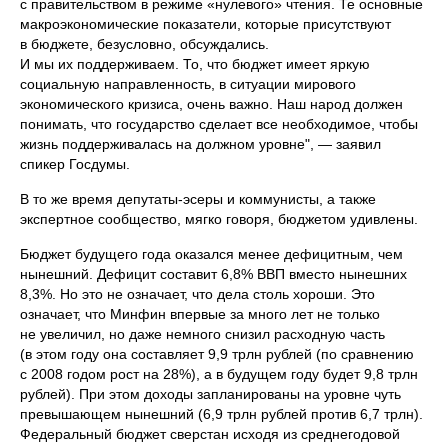
с правительством в режиме «нулевого» чтения. Те основные
макроэкономические показатели, которые присутствуют
в бюджете, безусловно, обсуждались.
И мы их поддерживаем. То, что бюджет имеет яркую
социальную направленность, в ситуации мирового
экономического кризиса, очень важно. Наш народ должен
понимать, что государство сделает все необходимое, чтобы
жизнь поддерживалась на должном уровне", — заявил
спикер Госдумы.
В то же время депутаты-эсеры и коммунисты, а также
экспертное сообщество, мягко говоря, бюджетом удивлены.
Бюджет будущего года оказался менее дефицитным, чем
нынешний. Дефицит составит 6,8% ВВП вместо нынешних
8,3%. Но это не означает, что дела столь хороши. Это
означает, что Минфин впервые за много лет не только
не увеличил, но даже немного снизил расходную часть
(в этом году она составляет 9,9 трлн рублей (по сравнению
с 2008 годом рост на 28%), а в будущем году будет 9,8 трлн
рублей). При этом доходы запланированы на уровне чуть
превышающем нынешний (6,9 трлн рублей против 6,7 трлн).
Федеральный бюджет сверстан исходя из среднегодовой