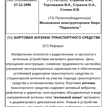
(46) Опубликовано:
(72) Автор(ы):
Страхов А.Ф.,
27.12.1996
Торгованов В.А., Страхов О.А.,
Степин И.В.
(73) Патентообладатель(и):
Московское конструкторское бюро
"Параллель"
(54)
БОРТОВАЯ АНТЕННА ТРАНСПОРТНОГО СРЕДСТВА
(57) Реферат:
Изобретение относится к радиотехнике, в частности к
антенным устройствам метрового диапазона. Цель:
упрощение конструкции, снижение трудоемкости настройки,
улучшение эксплуатационных характеристик и обеспечение
устойчивой радиосвязи транспортного средства со
стационарной антенной на участке подхода транспортного
средства к остановочному пункту. Бортовая
антенна
транспортного средства содержит активный вибратор,
рефлектор и директор, конструктивно объединенные в виде
направленной антенны типа "
волновой
канал
" метрового
и дециметрового диапазонов волн. Новым в устройстве
является то, что активный вибратор, рефлектор и директор