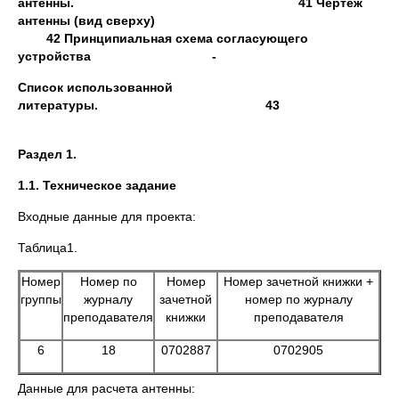
антенны. 41 Чертёж
антенны (вид сверху)
42 Принципиальная схема согласующего
устройства -
Список использованной
литературы. 43
Раздел 1.
1.1. Техническое задание
Входные данные для проекта:
Таблица1.
Номер
Номер по
Номер
Номер зачетной книжки +
группы
журналу
зачетной
номер по журналу
преподавателя
книжки
преподавателя
6
18
0702887
0702905
Данные для расчета антенны: