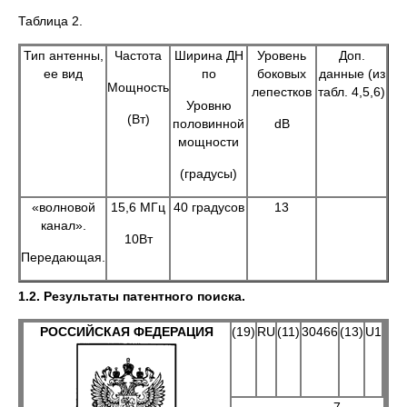
Таблица 2.
Тип антенны,
Частота
Ширина ДН
Уровень
Доп.
ее вид
по
боковых
данные (из
Мощность
лепестков
табл. 4,5,6)
Уровню
(Вт)
половинной
dB
мощности
(градусы)
«волновой
15,6 МГц
40 градусов
13
канал».
10Вт
Передающая.
1.2. Результаты патентного поиска.
РОССИЙСКАЯ ФЕДЕРАЦИЯ
(19)
RU
(11)
30466
(13)
U1