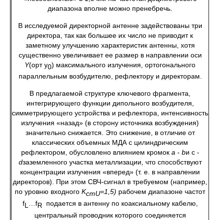
диапазона вполне можно пренебречь.
В исследуемой директорной антенне задействованы три
директора, так как большее их число не приводит к
заметному улучшению характеристик антенны, хотя
существенно увеличивает ее размер в направлении оси
Y
(орт у
) максимального излучения, ортогонального
0
параллельным возбудителю, рефлектору и директорам.
В предлагаемой структуре ключевого фрагмента,
интегрирующего функции дипольного возбудителя,
симметрирующего устройства и рефлектора, интенсивность
излучения «назад» (в сторону источника возбуждения)
значительно снижается. Это снижение, в отличие от
классических объемных МДА с цилиндрическим
рефлектором, обусловлено влиянием кромок
а
-
b
и с -
d
заземленного участка металлизации, что способствуют
концентрации излучения «вперед» (т. е. в направлении
директоров). При этом СВЧ-сигнал в требуемом (например,
по уровню входного
K
=1,5)
рабочем диапазоне частот
ст
U
f
…f
подается в антенну по коаксиальному кабелю,
L
R
центральный проводник которого соединяется