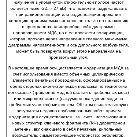
излучения в упомянутой относительной полосе частот
остается ниже -22...- 27 дБ), что позволяет задействовать
при радиопеленгации или радиопозиционировании
селекцию принимаемых сигналов не только по положению
в пространстве «сигарообразной» диаграммы
направленности МДА, но и ее плоскости поляризации,
которая, проходя через направление главного максимума
диаграммы направленности и ось дипольного возбудителя,
может быть повернута вокруг этого направления на
произвольный угол.
В настоящее время осуществляется модернизация МДА за
счет использования вместо объемных цилиндрических
элементов печатных проводников, сформированных на
обеих сторонах диэлектрической подложки по технологии
полосковых (травление медной фольги с пробельных мест)
или микрополосковых (вакуумное осаждение меди на
требуемых участках) микросхем. Об этом свидетельствуют
результаты недавно опубликованных работ, причем
модернизация осуществляется за счет использования
новых структур ключевого фрагмента (КФ) директорнои
антенны, включающего в себя печатные: диполь-ный
возбудитель; симметрирующее устройство; рефлектор.