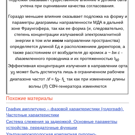
учтена при оценивании качества согласования.
Гораздо меньшее влияние оказывает подложка на форму и
параметры диаграммы направленности МДА в дальней
зоне Фраунгофера, так как ее форма (и, следовательно,
степень концентрации излучаемой электромагнитной
энергии в том или
ином
направлении пространства)
определяется длиной £д и расположением директоров, а
также расстоянием от возбудителя до кромок
а ~
b
и
с
-
d
заземленного проводника и их протяженностью I
.
ld
Эффективная концентрация излучения в направлении орта
у
может быть достигнута лишь в ограниченном рабочем
0
диапазоне частот 𝛥
f
=
f
-
f
так как при изменении длины
R
L
волны (Л) СВЧ-генератора изменяются
Похожие материалы
График амплитудно – фазовой характеристики (годограф).
Частотные характеристики
Система слежения за задержкой. Основные параметры
устройства, передаточные функции
Ультраширокополосная компактная рупорно-