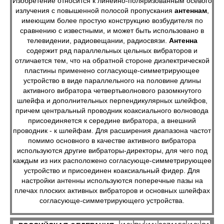
Изобретение относится к линейно-поляризованным осевого
излучения с повышенной полосой пропускания
антеннам
,
имеющим более простую конструкцию возбудителя по
сравнению с известными, и может быть использовано в
телевидении, радиовещании, радиосвязи.
Антенна
содержит ряд параллельных цельных вибраторов и
отличается тем, что на обратной стороне диэлектрической
пластины применено согласующе-симметрирующее
устройство в виде параллельного на половине длины
активного вибратора четвертьволнового разомкнутого
шлейфа и дополнительных перпендикулярных шлейфов,
причем центральный проводник коаксиального волновода
присоединяется к середине вибратора, а внешний
проводник - к шлейфам. Для расширения диапазона частот
помимо основного в качестве активного вибратора
используются другие вибраторы-директоры, для чего под
каждым из них расположено согласующе-симметрирующее
устройство и присоединен коаксиальный фидер. Для
настройки антенны используются поперечные пазы на
плечах плоских активных вибраторов и основных шлейфах
согласующе-симметрирующего устройства.