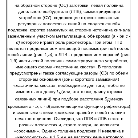
на обратной стороне (ОС) заготовки: левая половина
дипольного возбудителя (ЛПВ), симметрирующее
устройство (СУ), содержащее отрезок связанных
регулярных полосковых линий на «подвешенной»
подложке, коротко замкнутых на стороне источника сигнала
заземленным участком металлизации, обе кромки (я - bи
с
-
d
)
которого играют роль рефлектора. При этом ППВ
является продолжением питающей несимметричной полос-
ковой линии (рис. 1
,а),
а ЛПВ - продолжением верхней (рис.
1,б) части левой половины симметрирующего устройства,
имеющего форму «ласточкина хвоста». В топологии
предусмотрены также согласующие зазоры (СЗ) по обеим
сторонам основания (зоны короткого замыкания)
«ласточкина хвоста», необходимые для того, чтобы не
изменять его длину
L
(или, что то же, длину отрезка
v
связанных линий) при подборе расстояния
S
между
R
кромками
а
-
b
, с -
d
(выполняющими функцию рефлектора)
и смежными с ними кромками правой и левой половин
печатного диполя. Очевидно, что ППВ и ЛПВ лежат в
разных плоскостях и, строго говоря, не являются
«соосными». Однако толщина подложки H невелика и
«несоосностью» в 1,5 мм на частотах дециметрового