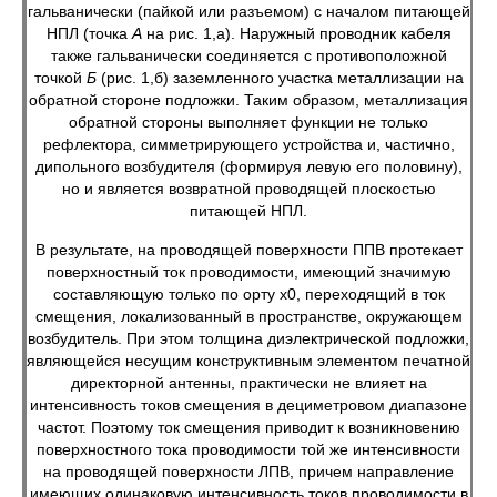
гальванически (пайкой или разъемом) с началом питающей
НПЛ (точка
А
на рис. 1,а). Наружный проводник кабеля
также гальванически соединяется с противоположной
точкой
Б
(рис. 1,б) заземленного участка металлизации на
обратной стороне подложки. Таким образом, металлизация
обратной стороны выполняет функции не только
рефлектора, симметрирующего устройства и, частично,
дипольного возбудителя (формируя левую его половину),
но и является возвратной проводящей плоскостью
питающей НПЛ.
В результате, на проводящей поверхности ППВ протекает
поверхностный ток проводимости, имеющий значимую
составляющую только по орту х0, переходящий в ток
смещения, локализованный в пространстве, окружающем
возбудитель. При этом толщина диэлектрической подложки,
являющейся несущим конструктивным элементом печатной
директорной антенны, практически не влияет на
интенсивность токов смещения в дециметровом диапазоне
частот. Поэтому ток смещения приводит к возникновению
поверхностного тока проводимости той же интенсивности
на проводящей поверхности ЛПВ, причем направление
имеющих одинаковую интенсивность токов проводимости в