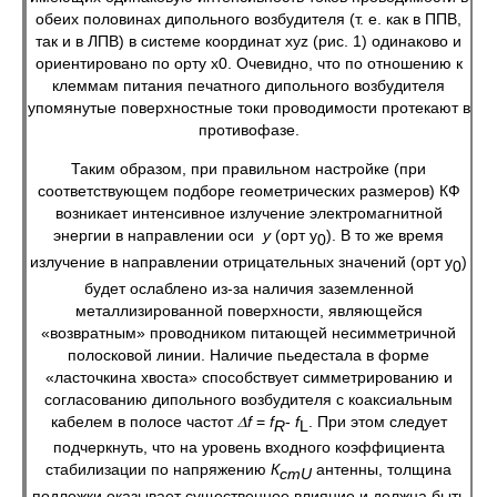
обеих половинах дипольного возбудителя (т. е. как в ППВ,
так и в ЛПВ) в системе координат xyz (рис. 1) одинаково и
ориентировано по орту х0. Очевидно, что по отношению к
клеммам питания печатного дипольного возбудителя
упомянутые поверхностные токи проводимости протекают в
противофазе.
Таким образом, при правильном настройке (при
соответствующем подборе геометрических размеров) КФ
возникает интенсивное излучение электромагнитной
энергии в направлении оси
у
(орт у
). В то же время
0
излучение в направлении отрицательных значений (орт у
)
0
будет ослаблено из-за наличия заземленной
металлизированной поверхности, являющейся
«возвратным» проводником питающей несимметричной
полосковой линии. Наличие пьедестала в форме
«ласточкина хвоста» способствует симметрированию и
согласованию дипольного возбудителя с коаксиальным
кабелем в полосе частот 𝛥
f
=
f
-
f
. При этом следует
R
L
подчеркнуть, что на уровень входного коэффициента
стабилизации по напряжению
К
антенны, толщина
ст
U
подложки оказывает существенное влияние и должна быть