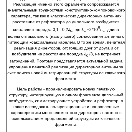
Реализация именно этого фрагмента сопровождается
значительными трудностями конструктивно-компоновочного
характера, так как в классических директорных антеннах
расстояние от рефлектора до дипольного возбудителя
8
составляет порядка 0,1...0,2𝝀
, где 𝝀
=3*10
/f
-длина
с
с
с
волны оптимального (наилучшего) согласования антенны с
питающим коаксиальным кабелем. В то же время, печатная
реализация директоров, отстоящих друг от друга и от
возбудителя на расстояние порядка 𝝀
/3, не встречает
с
затруднений. Поэтому представляется актуальной задача
упрощения печатной реализации директорнои антенны за
счет поиска новой интегрированной структуры ее ключевого
фрагмента.
Цель работы - проанализировать новую печатную
структуру, интегрирующую в одном фрагменте дипольный
возбудитель, симметрирующее устройство и рефлектор, а
также исследовать поляризационные и направленные
характеристики многоэлементных директорных антенн с
использованием предложенной структуры их ключевого
фрагмента.