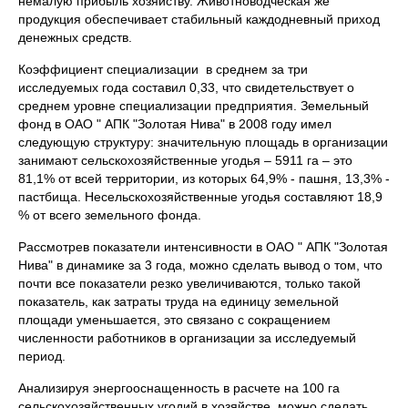
немалую прибыль хозяйству. Животноводческая же
продукция обеспечивает стабильный каждодневный приход
денежных средств.
Коэффициент специализации в среднем за три
исследуемых года составил 0,33, что свидетельствует о
среднем уровне специализации предприятия. Земельный
фонд в ОАО " АПК "Золотая Нива" в 2008 году имел
следующую структуру: значительную площадь в организации
занимают сельскохозяйственные угодья – 5911 га – это
81,1% от всей территории, из которых 64,9% - пашня, 13,3% -
пастбища. Несельскохозяйственные угодья составляют 18,9
% от всего земельного фонда.
Рассмотрев показатели интенсивности в ОАО " АПК "Золотая
Нива" в динамике за 3 года, можно сделать вывод о том, что
почти все показатели резко увеличиваются, только такой
показатель, как затраты труда на единицу земельной
площади уменьшается, это связано с сокращением
численности работников в организации за исследуемый
период.
Анализируя энергооснащенность в расчете на 100 га
сельскохозяйственных угодий в хозяйстве, можно сделать