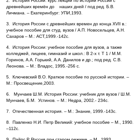
2. История России: курс лекций по истории России с
древнейших времён до наших дней / под ред. Б.В.
Личмана. – Екатеринбург: УПИ,1993.
3. История России с древнейших времен до конца XVII в.:
учебное пособие для студ. вузов / А.П. Новосельцев, А.Н.
Сахаров – М.: АСТ,1999.-142с.
4. История России: учебное пособие для вузов, а также
колледжей, лицеев, гимназий и школ.: В 2-х т. Т 1 / М.М.
Горинов, А.А. Горький, А.А. Данилов и др.; под ред. С.В.
Леонова. – М.: Владос, 1995.-256 с.
5. Ключевский В.О. Краткое пособие по русской истории. –
М.: Просвещение,2003.
6. Мунчаев Ш.М. История России: учебник для вузов / Ш.М.
Мунчаев, Б.М. Устинов. – М.: Недра, 2002.- 234с.
7. Отечественная история. – М.: Знание, 1999.-143с.
8. Павленко Н.И. Петр Великий: учебное пособие – М., 1990.
–112с.
9. Пайпс Р. Россия при старом режиме. – М., 1993