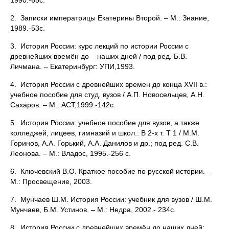
1990.-65с.
2. Записки императрицы Екатерины Второй. – М.: Знание,
1989.-53с.
3. История России: курс лекций по истории России с
древнейших времён до наших дней / под ред. Б.В.
Личмана. – Екатеринбург: УПИ,1993.
4. История России с древнейших времен до конца XVII в.:
учебное пособие для студ. вузов / А.П. Новосельцев, А.Н.
Сахаров. – М.: АСТ,1999.-142с.
5. История России: учебное пособие для вузов, а также
колледжей, лицеев, гимназий и школ.: В 2-х т. Т 1 / М.М.
Горинов, А.А. Горький, А.А. Данилов и др.; под ред. С.В.
Леонова. – М.: Владос, 1995.-256 с.
6. Ключевский В.О. Краткое пособие по русской истории. –
М.: Просвещение, 2003.
7. Мунчаев Ш.М. История России: учебник для вузов / Ш.М.
Мунчаев, Б.М. Устинов. – М.: Недра, 2002.- 234с.
8. История России с древнейших времён до наших дней: