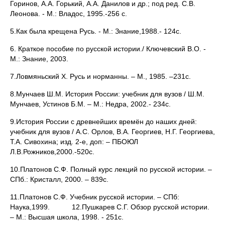
Горинов, А.А. Горький, А.А. Данилов и др.; под ред. С.В.
Леонова. - М.: Владос, 1995.-256 с.
5.Как была крещена Русь. - М.: Знание,1988.- 124с.
6. Краткое пособие по русской истории./ Ключевский В.О. -
М.: Знание, 2003.
7.Ловмяньский Х. Русь и норманны. – М., 1985. –231с.
8.Мунчаев Ш.М. История России: учебник для вузов / Ш.М.
Мунчаев, Устинов Б.М. – М.: Недра, 2002.- 234с.
9.История России с древнейших времён до наших дней:
учебник для вузов / А.С. Орлов, В.А. Георгиев, Н.Г. Георгиева,
Т.А. Сивохина; изд. 2-е, доп: – ПБОЮЛ
Л.В.Рожников,2000.-520с.
10.Платонов С.Ф. Полный курс лекций по русской истории. –
СПб.: Кристалл, 2000. – 839с.
11.Платонов С.Ф. Учебник русской истории. – СПб:
Наука,1999. 12.Пушкарев С.Г. Обзор русской истории.
– М.: Высшая школа, 1998. - 251с.