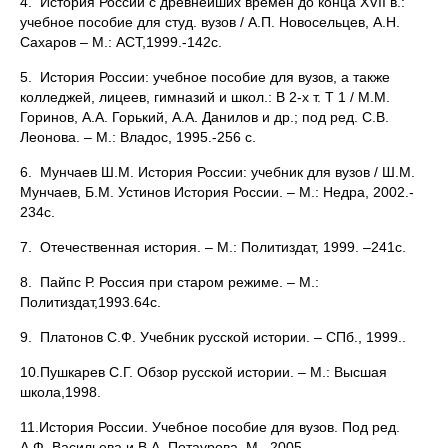
4. История России с древнейших времен до конца XVII в.:
учебное пособие для студ. вузов / А.П. Новосельцев, А.Н.
Сахаров – М.: АСТ,1999.-142с.
5. История России: учебное пособие для вузов, а также
колледжей, лицеев, гимназий и школ.: В 2-х т. Т 1 / М.М.
Горинов, А.А. Горький, А.А. Данилов и др.; под ред. С.В.
Леонова. – М.: Владос, 1995.-256 с.
6. Мунчаев Ш.М. История России: учебник для вузов / Ш.М.
Мунчаев, Б.М. Устинов История России. – М.: Недра, 2002.-
234с.
7. Отечественная история. – М.: Политиздат, 1999. –241с.
8. Пайпс Р. Россия при старом режиме. – М.:
Политиздат,1993.64с.
9. Платонов С.Ф. Учебник русской истории. – СПб., 1999..
10.Пушкарев С.Г. Обзор русской истории. – М.: Высшая
школа,1998.
11.История России. Учебное пособие для вузов. Под ред.
А.Ф. Васильева и В.А. Потаурова. М., 2005.