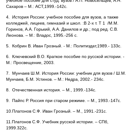
учебное пособие для студ. вузов / А.П. Новосельцев, А.Н.
Сахаров – М.: АСТ,1999.-142с.
4. История России: учебное пособие для вузов, а также
колледжей, лицеев, гимназий и школ. :В 2-х т. Т 1 /М.М.
Горинов, А.А. Горький, А.А. Данилов и др.; под ред. С.В.
Леонова. – М.: Владос, 1995.-256 с.
5. Кобрин В. Иван Грозный. - М.: Политиздат,1989.- 133с.
6. Ключевский В.О. Краткое пособие по русской истории. -
М.: Просвещение, 2003.
7. Мунчаев Ш.М. История России: учебник для вузов / Ш.М.
Мунчаев, Б.М. Устинов. – М.: Недра, 2002.- 234с.
8. Отечественная история. – М., 1999.-134с.
9. Пайпс Р. Россия при старом режиме. – М., 1993.-147с.
10.Платонов С.Ф. Иван Грозный. – М., 1991.-231с.
11.Платонов С.Ф. Учебник русской истории. – СПб,
1999.322с.