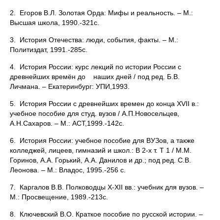
2. Егоров В.Л. Золотая Орда: Мифы и реальность. – М.:
Высшая школа, 1990.-321с.
3. История Отечества: люди, события, факты. – М.:
Политиздат, 1991.-285с.
4. История России: курс лекций по истории России с
древнейших времён до наших дней / под ред. Б.В.
Личмана. – Екатеринбург: УПИ,1993.
5. История России с древнейших времен до конца XVII в.:
учебное пособие для студ. вузов / А.П.Новосельцев,
А.Н.Сахаров. – М.: АСТ,1999.-142с.
6. История России: учебное пособие для ВУЗов, а также
колледжей, лицеев, гимназий и школ.: В 2-х т. Т 1 / М.М.
Горинов, А.А. Горький, А.А. Данилов и др.; под ред. С.В.
Леонова. – М.: Владос, 1995.-256 с.
7. Каргалов В.В. Полководцы Х-ХII вв.: учебник для вузов. –
М.: Просвещение, 1989.-213с.
8. Ключевский В.О. Краткое пособие по русской истории. –