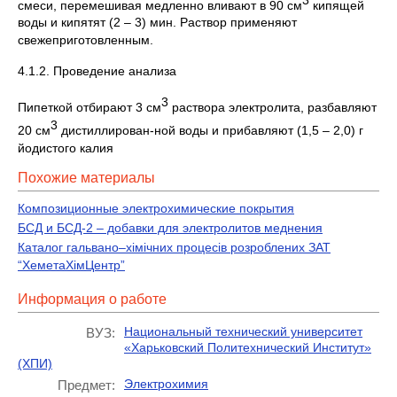
смеси, перемешивая медленно вливают в 90 см
кипящей
воды и кипятят (2 – 3) мин. Раствор применяют
свежеприготовленным.
4.1.2. Проведение анализа
3
Пипеткой отбирают 3 см
раствора электролита, разбавляют
3
20 см
дистиллирован-ной воды и прибавляют (1,5 – 2,0) г
йодистого калия
Похожие материалы
Композиционные электрохимические покрытия
БСД и БСД-2 – добавки для электролитов меднения
Каталог гальвано–хімічних процесів розроблених ЗАТ
“ХеметаХімЦентр”
Информация о работе
Национальный технический университет
ВУЗ:
«Харьковский Политехнический Институт»
(ХПИ)
Электрохимия
Предмет: