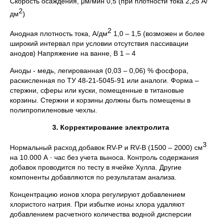
Скорость осаждения, μм/мин 0,5 (при плотности тока 2,25 А/
2
дм
)
2
Анодная плотность тока, А/дм
1,0 – 1,5 (возможен и более
широкий интервал при условии отсутствия пассивации
анодов) Напряжение на ванне, В 1 – 4
Аноды - медь, легированная (0,03 – 0,06) % фосфора,
раскисленная по ТУ 48-21-5045-91 или аналоги. Форма –
стержни, сферы или куски, помещенные в титановые
корзины. Стержни и корзины должны быть помещены в
полипропиленовые чехлы.
3. Корректирование электролита
3
Нормальный расход добавок RV-P и RV-B (1500 – 2000) см
на 10.000 А · час без учета выноса. Контроль содержания
добавок проводится по тесту в ячейке Хулла. Другие
компоненты добавляются по результатам анализа.
Концентрацию ионов хлора регулируют добавлением
хлористого натрия. При избытке ионы хлора удаляют
добавлением расчетного количества водной дисперсии