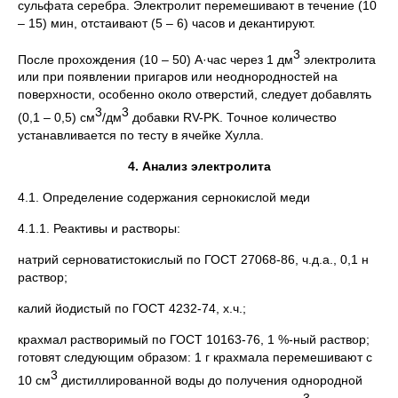
сульфата серебра. Электролит перемешивают в течение (10
– 15) мин, отстаивают (5 – 6) часов и декантируют.
3
После прохождения (10 – 50) А·час через 1 дм
электролита
или при появлении пригаров или неоднородностей на
поверхности, особенно около отверстий, следует добавлять
3
3
(0,1 – 0,5) см
/дм
добавки RV-PK. Точное количество
устанавливается по тесту в ячейке Хулла.
4. Анализ электролита
4.1. Определение содержания сернокислой меди
4.1.1. Реактивы и растворы:
натрий серноватистокислый по ГОСТ 27068-86, ч.д.а., 0,1 н
раствор;
калий йодистый по ГОСТ 4232-74, х.ч.;
крахмал растворимый по ГОСТ 10163-76, 1 %-ный раствор;
готовят следующим образом: 1 г крахмала перемешивают с
3
10 см
дистиллированной воды до получения однородной
3