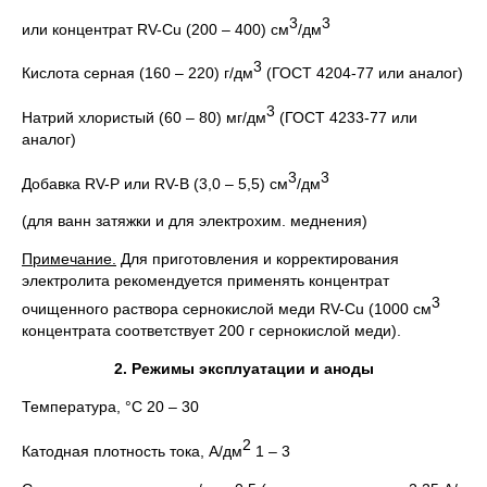
3
3
или концентрат RV-Cu (200 – 400) см
/дм
3
Кислота серная (160 – 220) г/дм
(ГОСТ 4204-77 или аналог)
3
Натрий хлористый (60 – 80) мг/дм
(ГОСТ 4233-77 или
аналог)
3
3
Добавка RV-P или RV-B (3,0 – 5,5) см
/дм
(для ванн затяжки и для электрохим. меднения)
Примечание.
Для приготовления и корректирования
электролита рекомендуется применять концентрат
3
очищенного раствора сернокислой меди RV-Cu (1000 см
концентрата соответствует 200 г сернокислой меди).
2. Режимы эксплуатации и аноды
Температура, °С 20 – 30
2
Катодная плотность тока, А/дм
1 – 3