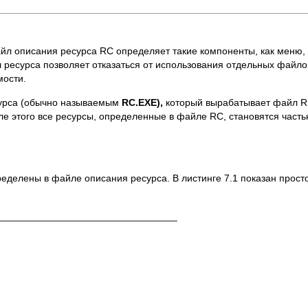
йл описания ресурса RC определяет такие компоненты, как меню,
 ресурса позволяет отказаться от использования отдельных файл
мости.
сурса (обычно называемым
RC.
EXE),
который вырабатывает файл R
е этого все ресурсы, определенные в файле RC, становятся част
еделены в файле описания ресурса. В листинге 7.1 показан прос
_________________________________