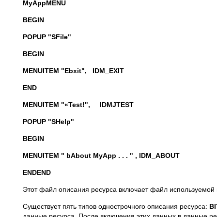
МуАрр
MENU
BEGIN
POPUP "SFile"
BEGIN
MENUITEM "Ebxit", IDM_EXIT
END
MENUITEM "
«
Test!", IDMJTEST
POPUP "SHelp"
BEGIN
MENUITEM " bAbout MyApp . . . " , IDM_ABOUT
END
END
Этот файл описания ресурса включает файл используемой
Существует пять типов однострочного описания ресурса:
B
данные ресурса. После включения этих данных в данные р