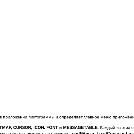
 в приложении пиктограммы и определяет главное меню приложени
ITMAP,
CURSOR,
ICON.
FONT и
MESSAGETABLE.
Каждый из этих 
есурса могут применяться функции
LoadBitmap,
LoadCursor и
Loa