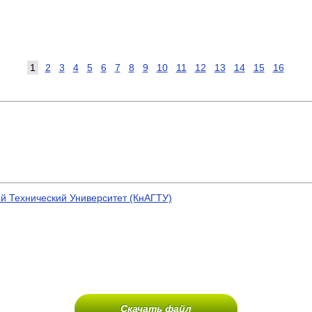
1
2
3
4
5
6
7
8
9
10
11
12
13
14
15
16
й Технический Университет (КнАГТУ)
Скачать файл