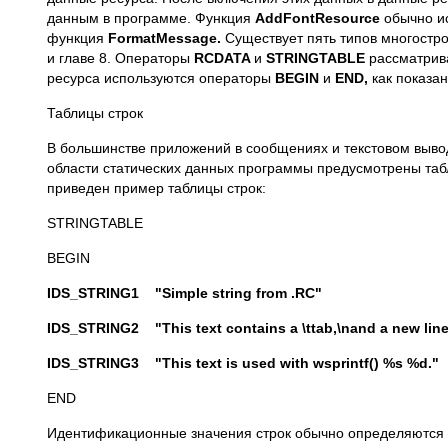
данным в программе. Функция
AddFontResource
обычно и
функция
FormatMessage.
Существует пять типов многостр
и главе 8. Операторы
RCDATA
и
STRINGTABLE
рассматрив
ресурса используются операторы
BEGIN
и
END,
как показа
Таблицы строк
В большинстве приложений в сообщениях и текстовом выво
области статических данных программы предусмотрены таб
приведен пример таблицы строк:
STRINGTABLE
BEGIN
IDS_STRING1 "Simple string from .RC"
IDS_STRING2 "This text contains a \ttab,\nand a new line
IDS_STRING3 "This text is used with wsprintf() %s %d."
END
Идентификационные значения строк обычно определяются в