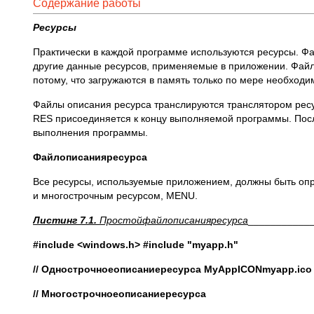
Содержание работы
Ресурсы
Практически в каждой программе используются ресурсы. Фа
другие данные ресурсов, применяемые в приложении. Файл
потому, что загружаются в память только по мере необходи
Файлы описания ресурса транслируются транслятором ре
RES присоединяется к концу выполняемой программы. Посл
выполнения программы.
Файл
описания
ресурса
Все ресурсы, используемые приложением, должны быть опр
и многострочным ресурсом, MENU.
Листинг
7.1.
Простой
файл
описания
ресурса
___________
#include <windows.h> #include "myapp.h"
//
Однострочное
описание
ресурса МуАрр
ICON
myapp
.
ico
//
Многострочное
описание
ресурса