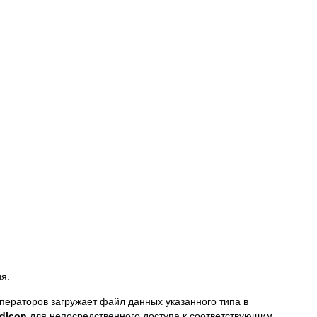
я.
операторов загружает файл данных указанного типа в
dlcon
для непосредственного доступа к соответствующим