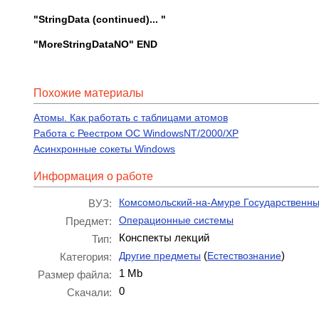
"
String
Data
(
continued
)... "
"
More
String
DataNO
"
END
Похожие материалы
Атомы. Как работать с таблицами атомов
Работа с Реестром ОС WindowsNT/2000/XP
Асинхронные сокеты Windows
Информация о работе
Комсомольский-на-Амуре Государственны
ВУЗ:
Операционные системы
Предмет:
Конспекты лекций
Тип:
(
)
Другие предметы
Естествознание
Категория:
1 Mb
Размер файла:
0
Скачали: