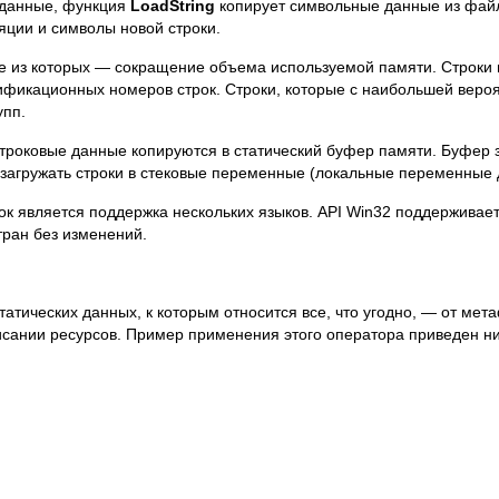
и данные, функция
LoadString
копирует символьные данные из файл
яции и символы новой строки.
 из которых — сокращение объема используемой памяти. Строки не
ификационных номеров строк. Строки, которые с наибольшей вероя
упп.
строковые данные копируются в статический буфер памяти. Буфер з
загружать строки в стековые переменные (локальные переменные д
к является поддержка нескольких языков. API Win32 поддерживае
тран без изменений.
татических данных, к которым относится все, что угодно, — от ме
исании ресурсов. Пример применения этого оператора приведен н