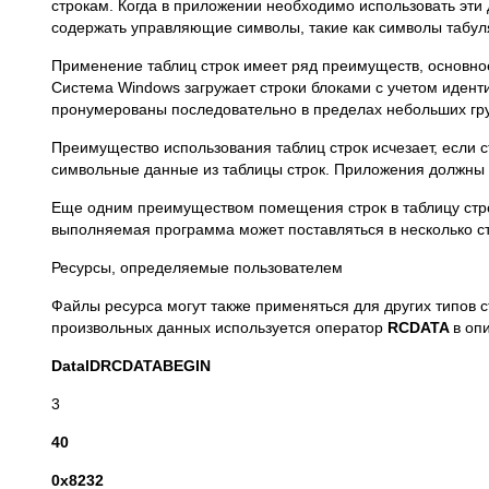
строкам. Когда в приложении необходимо использовать эт
содержать управляющие символы, такие как символы табул
Применение таблиц строк имеет ряд преимуществ, основное
Система Windows загружает строки блоками с учетом идент
пронумерованы последовательно в пределах небольших гр
Преимущество использования таблиц строк исчезает, если 
символьные данные из таблицы строк. Приложения должны 
Еще одним преимуществом помещения строк в таблицу стро
выполняемая программа может поставляться в несколько с
Ресурсы, определяемые пользователем
Файлы ресурса могут также применяться для других типов с
произвольных данных используется оператор
RCDATA
в оп
DatalD
RCDATA
BEGIN
3
40
0x8232