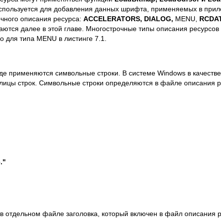
спользуется для добавления данных шрифта, применяемых в прило
очного описания ресурса:
ACCELERATORS,
DIALOG,
MENU,
RCDA
аются далее в этой главе. Многострочные типы описания ресурсов 
но для типа MENU в листинге 7.1.
де применяются символьные строки. В системе Windows в качеств
лицы строк. Символьные строки определяются в файле описания 
."
 отдельном файле заголовка, который включен в файл описания р