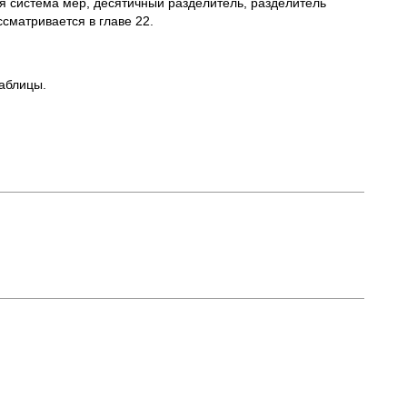
я система мер, десятичный разделитель, разделитель
сматривается в главе 22.
таблицы.