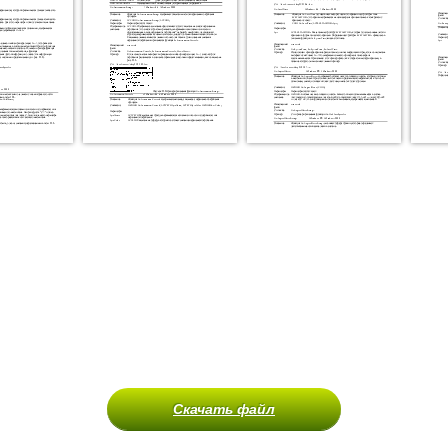
Скачать файл