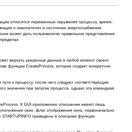
ации относятся переменные окружения процесса, время,
мация о накопителях и состоянии энергоснабжения
ение может дать пользователю правильное представление
 пределах.
ожет вернуть указанные данные в любой момент своего
ве функции CreateProcess, которая создает конкретное
 пути к процессу, после чего следуют соответствующие
го значения при запуске процесса, однако эта командная
eateProcess. К GUI-приложению отношение имеют лишь
оположение окон, флаг отображения окна, первоначально
уре STARTUPINFO приведены в описании функции