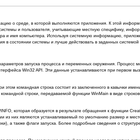
цию о среде, в которой выполняются приложения. К этой информ
системы и пользователя, учитывающие местную специфику, инфор
сора и имя компьютера. Используя системную информацию, прилож
ия в состоянии системы и лучше действовать в заданных системой
 параметров запуска процесса и переменных окружения. Процесс м
ерфейса Win32 API. Эти данные устанавливаются при первом вызо
 этом командная строка состоит из заключенного в кавычки имени
командной строки, передаваемой функции WinMain в виде строково
PINFO, которая образуется в результате обращения к функции Cr
и из них являются устанавливаемый по умолчанию размер и мест
ки), а также флаги запуска. Более подробные сведения о структ