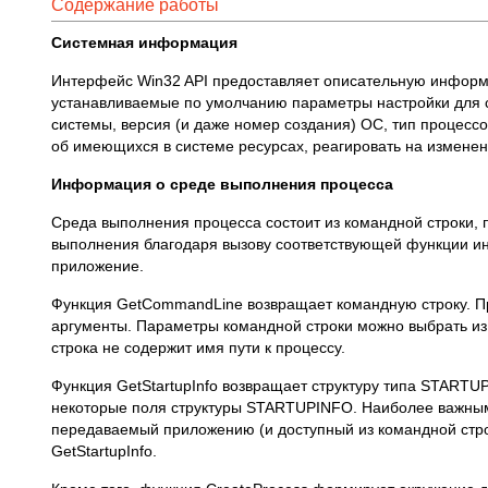
Содержание работы
Системная информация
Интерфейс Win32 API предоставляет описательную информа
устанавливаемые по умолчанию параметры настройки для 
системы, версия (и даже номер создания) ОС, тип процес
об имеющихся в системе ресурсах, реагировать на изменен
Информация о среде выполнения процесса
Среда выполнения процесса состоит из командной строки,
выполнения благодаря вызову соответствующей функции инт
приложение.
Функция GetCommandLine возвращает командную строку. При
аргументы. Параметры командной строки можно выбрать из 
строка не содержит имя пути к процессу.
Функция GetStartupInfo возвращает структуру типа STARTU
некоторые поля структуры STARTUPINFO. Наиболее важным
передаваемый приложению (и доступный из командной стро
GetStartupInfo.