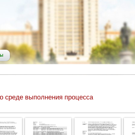
СЫ
о среде выполнения процесса