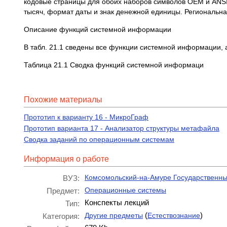
кодовые страницы для обоих наборов символов OEM и ANSI,
тысяч, формат даты и знак денежной единицы. Региональна
Описание функций системной информации
В табл. 21.1 сведены все функции системной информации, 
Таблица 21.1 Сводка функций системной информаци
Похожие материалы
Прототип к варианту 16 - МикроГраф
Прототип варианта 17 - Анализатор структуры метафайла
Сводка заданий по операционным системам
Информация о работе
Комсомольский-на-Амуре Государственны
ВУЗ:
Операционные системы
Предмет:
Конспекты лекций
Тип:
(
)
Другие предметы
Естествознание
Категория: