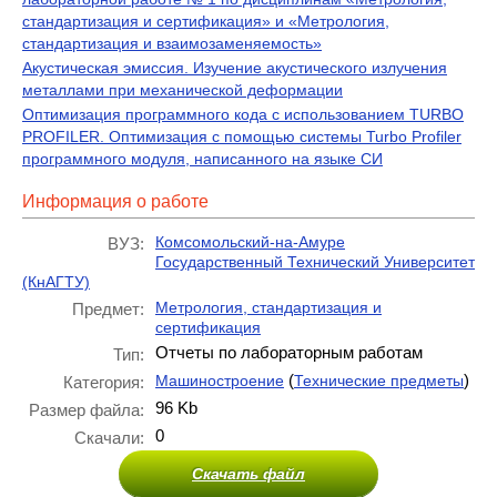
стандартизация и сертификация» и «Метрология,
стандартизация и взаимозаменяемость»
Акустическая эмиссия. Изучение акустического излучения
металлами при механической деформации
Оптимизация программного кода с использованием TURBO
PROFILER. Оптимизация с помощью системы Turbo Profiler
программного модуля, написанного на языке СИ
Информация о работе
Комсомольский-на-Амуре
ВУЗ:
Государственный Технический Университет
(КнАГТУ)
Метрология, стандартизация и
Предмет:
сертификация
Отчеты по лабораторным работам
Тип:
(
)
Машиностроение
Технические предметы
Категория:
96 Kb
Размер файла:
0
Скачали:
Скачать файл