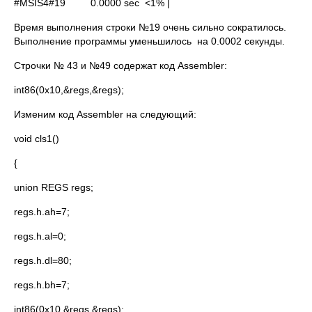
#MSIS4#19 0.0000 sec <1% |
Время выполнения строки №19 очень сильно сократилось.
Выполнение программы уменьшилось на 0.0002 секунды.
Строчки № 43 и №49 содержат код Assembler:
int86(0x10,&regs,&regs);
Изменим код Assembler на следующий:
void cls1()
{
union REGS regs;
regs.h.ah=7;
regs.h.al=0;
regs.h.dl=80;
regs.h.bh=7;
int86(0x10,&regs,&regs);