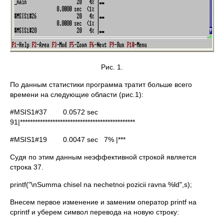
Рис. 1.
По данным статистики программа тратит больше всего
времени на следующие области (рис.1):
#MSIS1#37 0.0572 sec
91|**********************************************
#MSIS1#19 0.0047 sec 7% |***
Судя по этим данным неэффективной строкой является
строка 37.
printf("\nSumma chisel na nechetnoi pozicii ravna %ld",s);
Внесем первое изменение и заменим оператор printf на
сprintf и уберем символ перевода на новую строку: