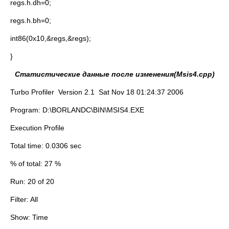
regs.h.dh=0;
regs.h.bh=0;
int86(0x10,&regs,&regs);
}
Статистические данные после изменения(
Msis4.
cpp)
Turbo Profiler Version 2.1 Sat Nov 18 01:24:37 2006
Program: D:\BORLANDC\BIN\MSIS4.EXE
Execution Profile
Total time: 0.0306 sec
% of total: 27 %
Run: 20 of 20
Filter: All
Show: Time