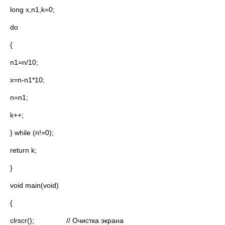
long x,n1,k=0;
do
{
n1=n/10;
x=n-n1*10;
n=n1;
k++;
} while (n!=0);
return k;
}
void main(void)
{
clrscr(); // Очистка экрана