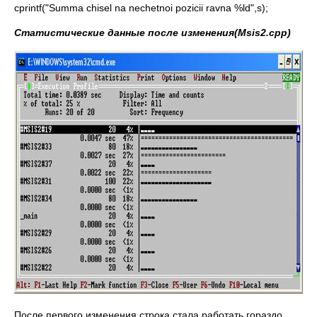
сprintf("Summa chisel na nechetnoi pozicii ravna %ld",s);
Статистические данные после изменения(
Msis2.
cpp)
После первого изменения строка стала работать гораздо