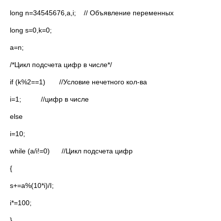
long n=34545676,a,i; // Объявление переменных
long s=0,k=0;
a=n;
/*Цикл подсчета цифр в числе*/
if (k%2==1) //Условие нечетного кол-ва
i=1; //цифр в числе
else
i=10;
while (a/i!=0) //Цикл подсчета цифр
{
s+=a%(10*i)/I;
i*=100;
}