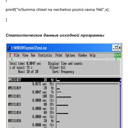
printf(“\nSumma chisel na nechetnoi pozicii ravna %ld”,s);
}
Статистические данные исходной программы