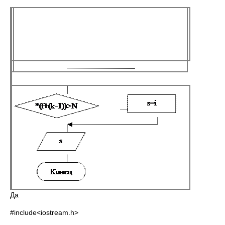
Да
#include<iostream.h>