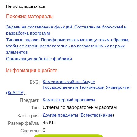
Не использовалась
Похожие материалы
Задачи на составление функций. Составление блок-схемі и
разработка программ
Типовые задачи. Переформировать матрицу таким образом,
чтобы ее строки располагались по возрастанию их первых
элементов
Организация работы с файлами
Информация о работе
Комсомольский-на-Амуре
ВУЗ:
Государственный Технический Университет
(КнАГТУ)
Компьютерный практикум
Предмет:
Отчеты по лабораторным работам
Тип:
(
)
Другие предметы
Естествознание
Категория:
45 Kb
Размер файла:
0
Скачали: