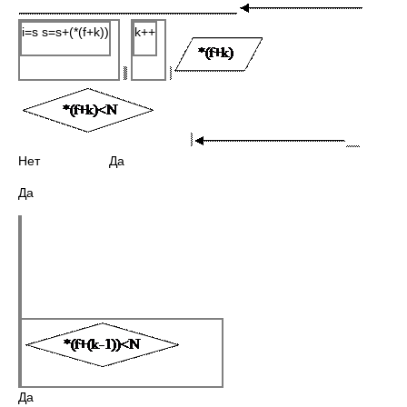
i=s s=s+(*(f+k))
k++
Нет Да
Да
Да