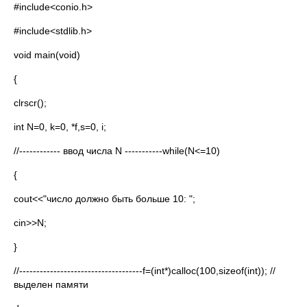
#include<conio.h>
#include<stdlib.h>
void main(void)
{
clrscr();
int N=0, k=0, *f,s=0, i;
//------------ ввод числа N -----------while(N<=10)
{
cout<<"число должно быть больше 10: ";
cin>>N;
}
//------------------------------------f=(int*)calloc(100,sizeof(int)); //
выделен памяти