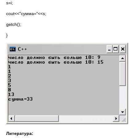
s=i;
cout<<"сумма="<<s;
getch();
}
Литература: