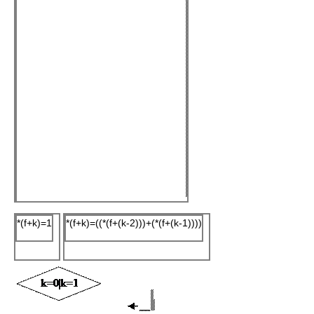
*(f+k)=1
*(f+k)=((*(f+(k-2)))+(*(f+(k-1))))