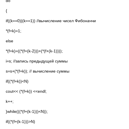
do
{
if((k==0)|(k==1)) //вычисление чисел Фибоначчи
*(f+k)=1;
else
*(f+k)=((*(f+(k-2)))+(*(f+(k-1))));
i=s; //запись предыдущей суммы
s=s+(*(f+k)); // вычисление суммы
if((*(f+k))<N)
cout<< (*(f+k)) <<endl;
k++;
}while(((*(f+(k-1)))<N));
if((*(f+(k-1)))>N)