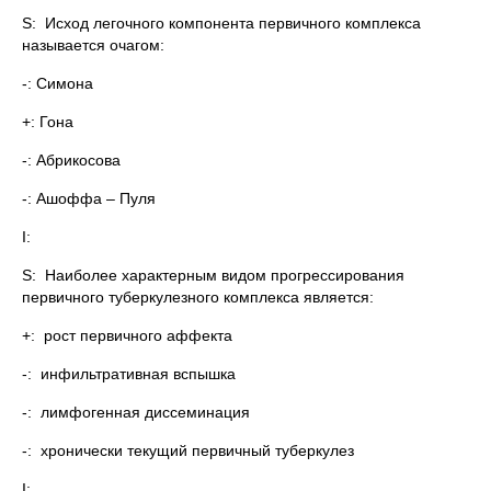
S: Исход легочного компонента первичного комплекса
называется очагом:
-: Симона
+: Гона
-: Абрикосова
-: Ашоффа – Пуля
I:
S: Наиболее характерным видом прогрессирования
первичного туберкулезного комплекса является:
+: рост первичного аффекта
-: инфильтративная вспышка
-: лимфогенная диссеминация
-: хронически текущий первичный туберкулез
I: