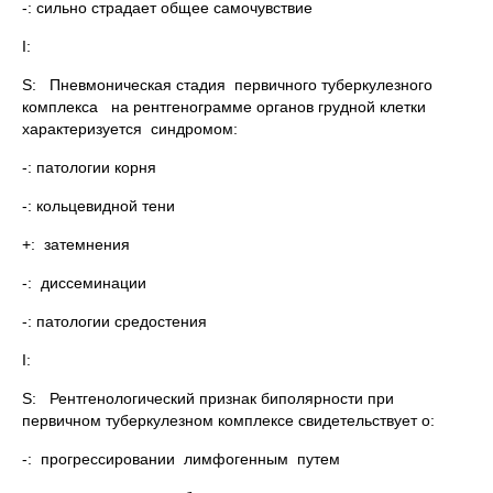
-: сильно страдает общее самочувствие
I:
S: Пневмоническая стадия первичного туберкулезного
комплекса на рентгенограмме органов грудной клетки
характеризуется синдромом:
-: патологии корня
-: кольцевидной тени
+: затемнения
-: диссеминации
-: патологии средостения
I:
S: Рентгенологический признак биполярности при
первичном туберкулезном комплексе свидетельствует о:
-: прогрессировании лимфогенным путем