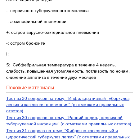
-: первичного туберкулезного комплекса
-: эозинофильной пневмонии
+: острой вирусно-бактериальной пневмонии
-: остром бронхите
I:
S: Субфебрильная температура в течение 4 недель,
слабость, повышенная утомляемость, потливость по ночам,
снижение аппетита в течение двух месяцев
Похожие материалы
Тест из 30 вопросов на тему: "Инфильтративный туберкулез
легких и казеозная пневмония" (с отметками правильных
ответов)
Тест из 30 вопросов на тему: "Ранний период первичной
туберкулезной инфекции" (с отметками правильных ответов)
Тест из 31 вопроса на тему: "Фиброзно-кавернозный и
цирротический туберкулез легких" (с отметками правильных