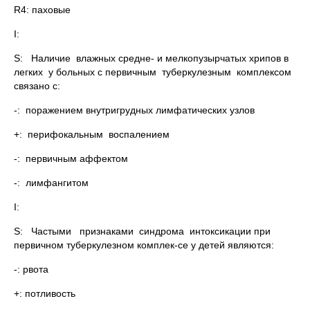
R4: паховые
I:
S: Наличие влажных средне- и мелкопузырчатых хрипов в
легких у больных с первичным туберкулезным комплексом
связано с:
-: поражением внутригрудных лимфатических узлов
+: перифокальным воспалением
-: первичным аффектом
-: лимфангитом
I:
S: Частыми признаками синдрома интоксикации при
первичном туберкулезном комплек-се у детей являются:
-: рвота
+: потливость