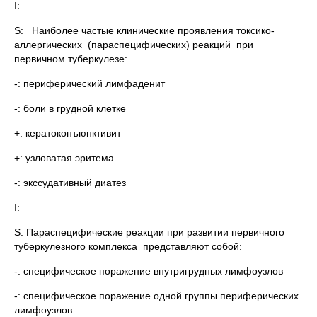
I:
S: Наиболее частые клинические проявления токсико-
аллергических (параспецифических) реакций при
первичном туберкулезе:
-: периферический лимфаденит
-: боли в грудной клетке
+: кератоконъюнктивит
+: узловатая эритема
-: экссудативный диатез
I:
S: Параспецифические реакции при развитии первичного
туберкулезного комплекса представляют собой:
-: специфическое поражение внутригрудных лимфоузлов
-: специфическое поражение одной группы периферических
лимфоузлов