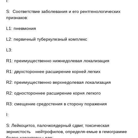
I:
S: Соответствие заболевания и его рентгенологических
признаков:
L1: пневмония
L2: первичный туберкулезный комплекс
L3:
R1: преимущественно нижнедолевая локализация
R1: двухстороннее расширение корней легких
R2: преимущественно верхнедолевая локализация
R2: одностороннее расширение корня легкого
R3: смещение средостения в сторону поражения
I:
S: Лейкоцитоз, палочкоядерный сдвиг, токсическая
зернистость нейтрофилов, определя-емые в гемограмме
более характерны для: