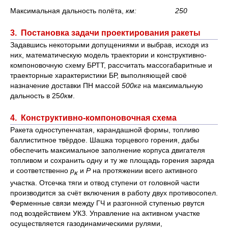
Максимальная дальность полёта,
км: 250
3. Постановка задачи проектирования ракеты
Задавшись некоторыми допущениями и выбрав, исходя из
них, математическую модель траектории и конструктивно-
компоновочную схему БРТТ, рассчитать массогабаритные и
траекторные характеристики БР, выполняющей своё
назначение доставки ПН массой
500кг
на максимальную
дальность в 25
0км
.
4. Конструктивно-компоновочная схема
Ракета одноступенчатая, карандашной формы, топливо
баллиститное твёрдое. Шашка торцевого горения, дабы
обеспечить максимальное заполнение корпуса двигателя
топливом и сохранить одну и ту же площадь горения заряда
и соответственно
р
и
Р
на протяжении всего активного
к
участка. Отсечка тяги и отвод ступени от головной части
производится за счёт включения в работу двух противосопел.
Ферменные связи между ГЧ и разгонной ступенью рвутся
под воздействием УКЗ. Управление на активном участке
осуществляется газодинамическими рулями,