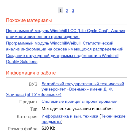
1
2
3
Похожие материалы
Программный модуль Windchill LCC (Life Cycle Cost). Анализ
стоимости жизненного цикла изделия
Программный модуль WindchillWeibull. Статистический
анализ информации на основе имеющихся распределений
Создание структурной диаграммы надёжности в Windchill
Quality Solutions
Информация о работе
Балтийский государственный технический
ВУЗ:
университет «Военмех» имени Д. Ф.
Устинова (БГТУ «Военмех»)
Системные принципы проектирования
Предмет:
Методические указания и пособия
Тип:
(
Информатика и выч. техника
Технические
Категория:
)
предметы
610 Kb
Размер файла: