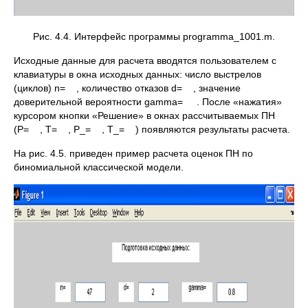
Рис. 4.4. Интерфейс программы рrogramma_1001.m.
Исходные данные для расчета вводятся пользователем с
клавиатуры в окна исходных данных: число выстрелов
(циклов) n= , количество отказов d= , значение
доверительной вероятности gamma= . После «нажатия»
курсором кнопки «Решение» в окнах рассчитываемых ПН
(Р= , Т= , Р_= , Т_= ) появляются результаты расчета.
На рис. 4.5. приведен пример расчета оценок ПН по
биномиальной классической модели.