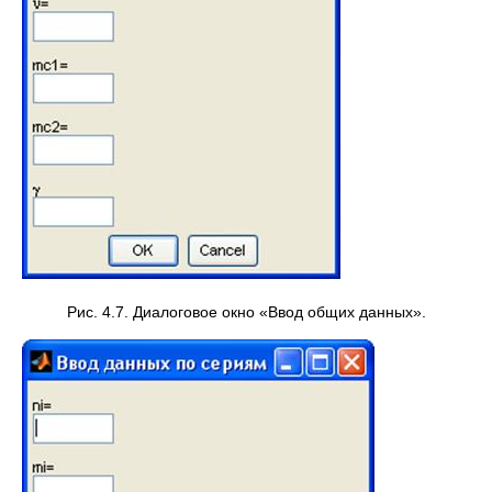
Рис. 4.7. Диалоговое окно «Ввод общих данных».