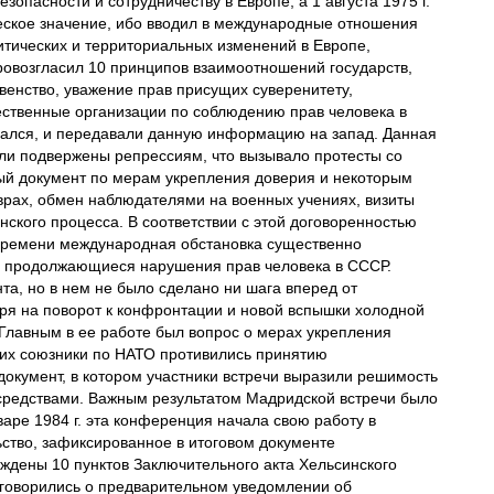
опасности и сотрудничеству в Европе, а 1 августа 1975 г.
ское значение, ибо вводил в международные отношения
итических и территориальных изменений в Европе,
ровозгласил 10 принципов взаимоотношений государств,
енство, уважение прав присущих суверенитету,
ественные организации по соблюдению прав человека в
ался, и передавали данную информацию на запад. Данная
ыли подвержены репрессиям, что вызывало протесты со
вый документ по мерам укрепления доверия и некоторым
врах, обмен наблюдателями на военных учениях, визиты
ского процесса. В соответствии с этой договоренностью
у времени международная обстановка существенно
ом продолжающиеся нарушения прав человека в СССР.
та, но в нем не было сделано ни шага вперед от
тря на поворот к конфронтации и новой вспышки холодной
. Главным в ее работе был вопрос о мерах укрепления
 их союзники по НАТО противились принятию
документ, в котором участники встречи выразили решимость
средствами. Важным результатом Мадридской встречи было
ре 1984 г. эта конференция начала свою работу в
льство, зафиксированное в итоговом документе
ждены 10 пунктов Заключительного акта Хельсинского
оговорились о предварительном уведомлении об