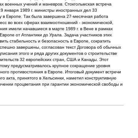
х военных учений и маневров. Стокгольмская встреча
9 января 1989 г. министры иностранных дел 33
у в Европе. Так была завершена 27-месячная работа
есс во всех сферах взаимоотношений - экономической,
ия имели начавшиеся в марте 1989 г. в Вене в рамках
вропе от Атлантики до Урала. Задача участников этих
ить стабильность и безопасность в Европе, сократить
спешно завершены, согласован текст Договора об обычных
сания этого и ряда других документов о строительстве
вительств 32 европейских стран, США и Канады. Этот
этому предусматривалось крупное сокращение уровня
ого противостояния в Европе. Итоговый документ встречи
о акта, принятого в Хельсинки, наметил конструктивную
ечении процветания при гарантии экономической свободы и