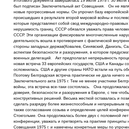
Итогового документа завершилась 19 июля 1975 г. 30 июля в
был подписан Заключительный акт Совещания. Он не явля
новые прогрессивные нормы. Он упрочил базу европейской 
происшедших в результате второй мировой войны и послево
которые представляют собой свод международно-правовых 
нерушимость границ. СССР обязался уважать права челове
СССР. Эти организации фиксировали многочисленные нару
деятельность вошла в противоречия с фактической внутрен
стороны западных держав(Ковалев, Синявский, Даниэль, С
аспектам безопасности и разоружения, в котором предусм
военных делегаций. Акт предполагал непрерывность процес
новая встреча 33 европейских государств, США и Канады с
осложнилась. США и другие страны НАТО встали на путь о
Поэтому Белградская встреча практически не дала ничего н
Заключительного акта 1975 г. Тем не менее участники Белг
войны, эта встреча все-таки состоялась. Она продолжалась
доверия, безопасности и разоружения в Европе, с тем чт
конструктивных решений. Весьма жесткой оставалась и поз
сделать разрядку более жизнеспособным и непрерывным п
также согласование созыва и определение целей конференц
Стокгольме. Она продолжалась более двух с половиной лет -
конференции, уважать и претворять на практике принципы 
Совещания 1975 г. и намечены конкретные меры по упроче