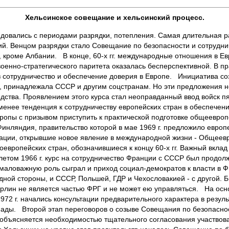
Хельсинское совещание и хельсинский процесс.
овались с периодами разрядки, потепления. Самая длительная раз
й. Венцом разрядки стало Совещание по безопасности и сотруднич
, кроме Албании. В конце, 60-х гг. международные отношения в Ев
оенно-стратегического паритета оказалась бесперспективной. В пр
ез сотрудничество и обеспечение доверия в Европе. Инициатива с
, принадлежала СССР и другим соцстранам. Но эти предложения но
ства. Проявлением этого курса стал неоправданный ввод войск пяти
менее тенденция к сотрудничеству европейских стран в обеспечен
вропы с призывом приступить к практической подготовке общеевро
нляндия, правительство которой в мае 1969 г. предложило европе
ации, открывшие новое явление в международной жизни - Общеев
оевропейских стран, обозначившиеся к концу 60-х гг. Важный вкла
летом 1966 г. курс на сотрудничество Франции с СССР был продо
ловажную роль сыграл и приход социал-демократов к власти в ФРГ
одной стороны, и СССР, Польшей, ГДР и Чехословакией - с другой.
ерлин не является частью ФРГ и не может ею управляться. На осн
2 г. начались консультации предварительного характера в результ
ады. Второй этап переговоров о созыве Совещания по безопаснос
па объясняется необходимостью тщательного согласования участвов