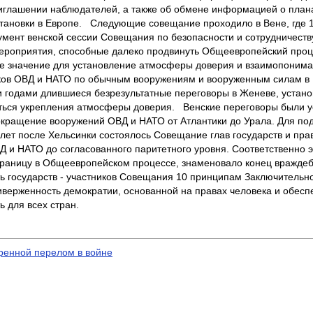
иглашении наблюдателей, а также об обмене информацией о плана
становки в Европе. Следующие совещание проходило в Вене, где 1
мент венской сессии Совещания по безопасности и сотрудничеств
мероприятия, способные далеко продвинуть Общеевропейский проц
е значение для установление атмосферы доверия и взаимопониман
иков ОВД и НАТО по обычным вооружениям и вооруженным силам в Е
ки годами длившиеся безрезультатные переговоры в Женеве, установ
ться укрепления атмосферы доверия. Венские переговоры были у
ращение вооружений ОВД и НАТО от Атлантики до Урала. Для подпи
 лет после Хельсинки состоялось Совещание глав государств и пра
и НАТО до согласованного паритетного уровня. Соответственно 
аницу в Общеевропейском процессе, знаменовало конец враждебн
ь государств - участников Совещания 10 принципам Заключительног
иверженность демократии, основанной на правах человека и обесп
 для всех стран.
оренной перелом в войне