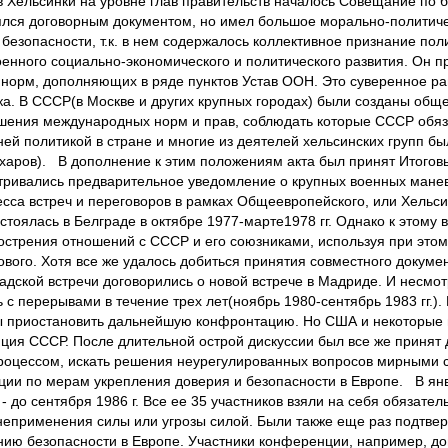
 Хельсинки на уровне глав правительств началось Совещание по без
лся договорным документом, но имел большое морально-политиче
безопасности, т.к. в нем содержалось коллективное признание пол
енного социально-экономического и политического развития. Он п
норм, дополняющих в ряде пунктов Устав ООН. Это суверенное рав
ка. В СССР(в Москве и других крупных городах) были созданы общ
шения международных норм и прав, соблюдать которые СССР обяз
ней политикой в стране и многие из деятелей хельсинских групп б
ахаров). В дополнение к этим положениям акта был принят Итого
атривались предварительное уведомление о крупных военных мане
са встреч и переговоров в рамках Общеевропейского, или Хельсин
остоялась в Белграде в октябре 1977-марте1978 гг. Однако к этом
бострения отношений с СССР и его союзниками, используя при эт
ового. Хотя все же удалось добиться принятия совместного докумен
радской встречи договорились о новой встрече в Мадриде. И несмо
 с перерывами в течение трех лет(ноябрь 1980-сентябрь 1983 гг.)
обы приостановить дальнейшую конфронтацию. Но США и некоторые
иция СССР. После длительной острой дискуссии был все же принят 
роцессом, искать решения неурегулированных вопросов мирными 
ии по мерам укрепления доверия и безопасности в Европе. В янва
 до сентября 1986 г. Все ее 35 участников взяли на себя обязате
неприменения силы или угрозы силой. Были также еще раз подтвер
нию безопасности в Европе. Участники конференции, например, д