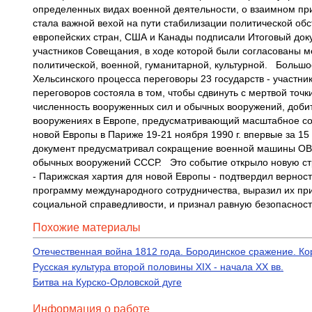
определенных видах военной деятельности, о взаимном пр
стала важной вехой на пути стабилизации политической об
европейских стран, США и Канады подписали Итоговый доку
участников Совещания, в ходе которой были согласованы 
политической, военной, гуманитарной, культурной. Большо
Хельсинского процесса переговоры 23 государств - участн
переговоров состояла в том, чтобы сдвинуть с мертвой точ
численность вооруженных сил и обычных вооружений, доби
вооружениях в Европе, предусматривающий масштабное сок
новой Европы в Париже 19-21 ноября 1990 г. впервые за 15
документ предусматривал сокращение военной машины ОВД 
обычных вооружений СССР. Это событие открыло новую стр
- Парижская хартия для новой Европы - подтвердил верност
программу международного сотрудничества, выразил их пр
социальной справедливости, и признал равную безопасность
Похожие материалы
Отечественная война 1812 года. Бородинское сражение. К
Русская культура второй половины XIX - начала XX вв.
Битва на Курско-Орловской дуге
Информация о работе