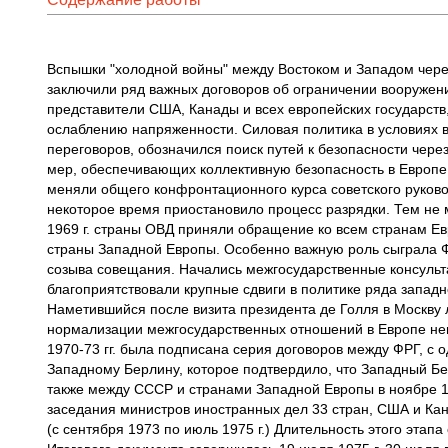
Вспышки "холодной войны" между Востоком и Западом черед
заключили ряд важных договоров об ограничении вооружени
представители США, Канады и всех европейских государств
ослаблению напряженности. Силовая политика в условиях в
переговоров, обозначился поиск путей к безопасности чер
мер, обеспечивающих коллективную безопасность в Европе
меняли общего конфронтационного курса советского руковод
некоторое время приостановило процесс разрядки. Тем не 
1969 г. страны ОВД приняли обращение ко всем странам Е
страны Западной Европы. Особенно важную роль сыграла Фи
созыва совещания. Начались межгосударственные консульт
благоприятствовали крупные сдвиги в политике ряда западн
Наметившийся после визита президента де Голля в Москву 
нормализации межгосударственных отношений в Европе нема
1970-73 гг. была подписана серия договоров между ФРГ, с 
Западному Берлину, которое подтвердило, что Западный Б
также между СССР и странами Западной Европы в ноябре 197
заседания министров иностранных дел 33 стран, США и Кан
(с сентября 1973 по июль 1975 г.) Длительность этого эта