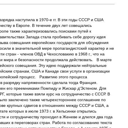
рядка наступила в 1970-е гг. В эти годы СССР и США
еству в Европе. В течение двух лет совещались
ропе также характеризовались поисками путей к
авительствах Запада стала пробивать себе дорогу идея
озыва совещания европейских государств для обсуждения
сили в значительной мере пропагандистский характер и не
 стран - членов ОВД в Чехословакию в 1968 г., что на
ии мира и безопасности продолжала действовать. В марте
пейского совещания. Эту идею поддержали нейтральные
йским странам, США и Канаде свои услуги в организации
ропейский процесс. Развитию этого процесса
д в разрядку напряженности сделала тогда Франция.
лжен его преемниками Помпиду и Жискар д'Эстеном. Для
, которые также взяли курс на сотрудничество с СССР. В
 Было заключено также четырехстороннее соглашение по
ове крупных сдвигов в отношениях между СССР и США, а
ате которых в июле 1973 г. в Хельсинки открылись
ти и сотрудничеству проходил в Женеве и длился два года
авших в переговорах стран. Работа по согласованию текста