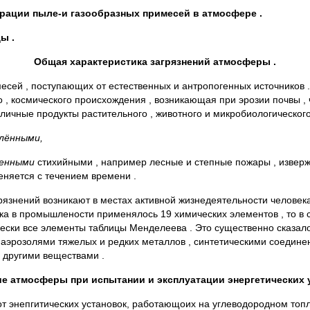
рации пыле-и газообразных примесей в атмосфере .
ы .
Общая характеристика загрязнений атмосферы .
есей , поступающих от естественных и антропогенных источников 
го , космического происхождения , возникающая при эрозии почвы ,
зличные продукты растительного , животного и микробиологическог
лёнными,
менными
стихийными , например лесные и степные пожары , изверж
няется с течением времени .
язнений возникают в местах активной жизнедеятельности человек
века в промышлености применялось 19 химических элементов , то 
тически все элементы таблицы Менделеева . Это существенно сказа
, аэрозолями тяжелых и редких металлов , синтетическими соеди
и и другими веществами .
ие атмосферы при испытании и эксплуатации энергетических у
энепгитических установок, работающоих на углеводородном топливе