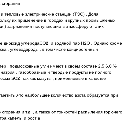
 сгорания .
и тепловые электрические станции (ТЭС) . Доля
скольку их применение в городах и крупных промышленых
ки ) загрязнения поступающие в атмосферу от этих
ые диоксид углеродаСО
2
и водяной пар Н
2
О . Однако кроме
сажа , углеводароды , в том числе концирогенный
мер , подмосковные угли имеют в своём составе 2,5 6,0 %
 натрия , газообразные и твердые продукты не полного
россы SO
2
так как мазуты , применяемые в качестве
тметить ,что наибольшее количество азота образуется при
сгорания и т.д. , а также от тонкостей распыления горючего
тра капель и рост
а