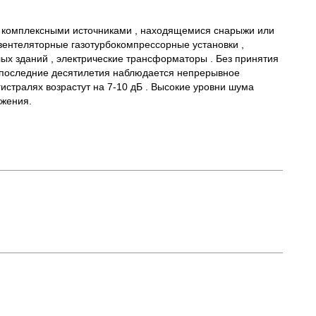
и комплексными источниками , находящемися снарыжи или
 вентеляторные газотурбокомпрессорные установки ,
ых зданий , электрические трансформаторы . Без принятия
а последние десятилетия наблюдается непрерывное
истралях возрастут на 7-10 дБ . Высокие уровни шума
ижения.