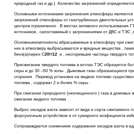
природный газ и др.) .Количество загрязнений определяетс
Основными источниками загрязнения атмосферы являются тр
загрязнений отмосферы от газотурбинных двиготельных уст
центров ограниченно . В местах активного использования Г
источников , сапоставимый с загрязнениями от ДВС и ТЭС 
Основныекомпоненты вбрасываемые в атмосферу при сжиган
них в атмосверу выбрасываются и вредные вещества , такие 
бенз(а)пирен С
20
Н
12
и , несгоревшие частицы твердого топ
Присжигании твердого топлива в котлах ТЭС образуется боль
серы и до 30 –50 % золы . Дымовые газы образыющиеся при 
сгорания . Перевод установок на жидкое топливо существе
топлива , содержат 2 и более % серы .
При сжигании природного (неочищенного ) газа в домовых в
сжигании жидкого топлива .
Выброс оксидов азота зависит от вида и сорта сжигаемого го
форсуночным устройством и от сумарного коэфициэнта изб
Сопроваждается снижением содержания оксидов азота в ед