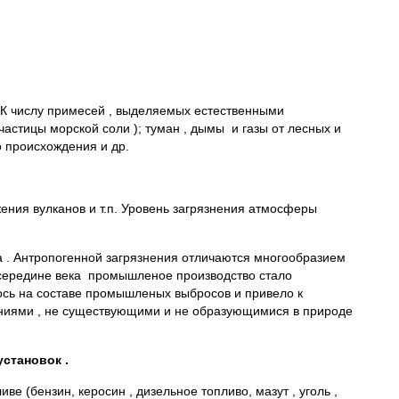
.К числу примесей , выделяемых естественными
 частицы морской соли ); туман , дымы и газы от лесных и
о происхождения и др.
ения вулканов и т.п. Уровень загрязнения атмосферы
а . Антропогенной загрязнения отличаются многообразием
в середине века промышленое производство стало
лось на составе промышленых выбросов и привело к
нениями , не существующими и не образующимися в природе
становок .
 (бензин, керосин , дизельное топливо, мазут , уголь ,