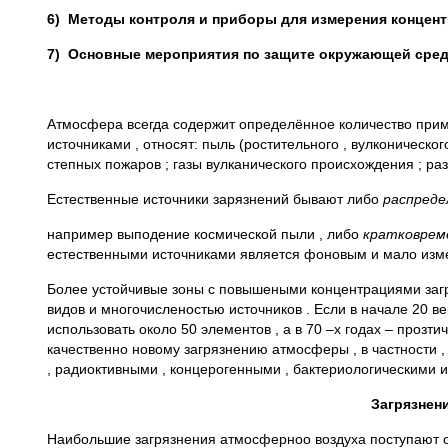
6)
Методы контроля и приборы для измерения концент
7)
Основные мероприятия по защите окружающей сред
Атмосфера всегда содержит определённое количество прим
источниками , относят: пыль (ростительного , вулконическо
степных пожаров ; газы вулканического происхождения ; ра
Естественные источники зарязнений бывают либо
распреде
например выподение космической пыли , либо
кратковре
естественными источниками является фоновым и мало изме
Более устойчивые зоны с повышеными концентрациями загр
видов и многочисленостью источников . Если в начале 20 
использовать около 50 элементов , а в 70 –х годах – проз
качественно новому загрязнению атмосферы , в частности 
, радиоктивными , концерогенными , бактериологическим
Загрязнен
Наибольшие загрязнения атмосферноо воздуха поступают от 