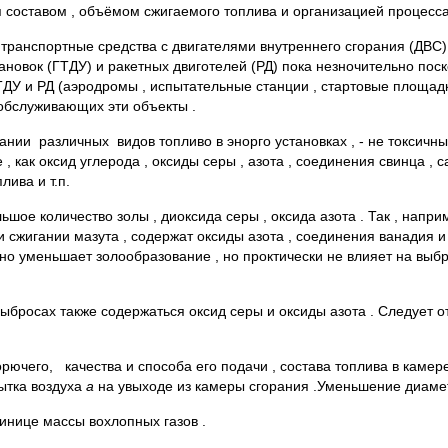
я составом , объёмом сжигаемого топлива и организацией процесса
анспортные средства с двигателями внутреннего сгорания (ДВС) 
ановок (ГТДУ) и ракетных двиготелей (РД) пока незночительно по
ТДУ и РД (аэродромы , испытательные станции , стартовые площад
,обслуживающих эти объекты .
ии различных видов топливо в энорго установках , - не токсичн
, как оксид углерода , оксиды серы , азота , соединения свинца , 
лива и т.п.
шое количество золы , диоксида серы , оксида азота . Так , напри
сжигании мазута , содержат оксиды азота , соединения ванадия и
нно уменьшает золообразование , но проктически не влияет на выб
ыбросах также содержаться оксид серы и оксиды азота . Следует о
рючего, качества и способа его подачи , состава топлива в камере 
ытка воздуха
а
на увыходе из камеры сгорания .Уменьшение диаме
инице массы вохлопных газов .