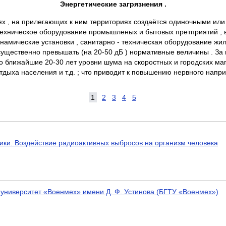
Энергетические загрязнения .
х , на прилегающих к ним территориях создаётся одиночными ил
, техническое оборудование промышленых и бытовых претприятий ,
намические установки , санитарно - техническая оборудование жил
существенно превышать (на 20-50 дБ ) нормативные величины . З
то ближайшие 20-30 лет уровни шума на скоростных и городских маг
отдыха населения и т.д. ; что приводит к повышению нервного напр
1
2
3
4
5
ики. Воздействие радиоактивных выбросов на организм человека
 университет «Военмех» имени Д. Ф. Устинова (БГТУ «Военмех»)