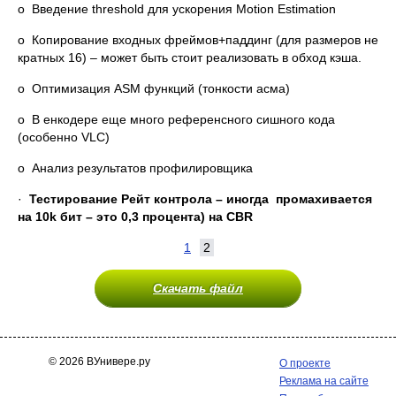
o Введение threshold для ускорения Motion Estimation
o Копирование входных фреймов+паддинг (для размеров не
кратных 16) – может быть стоит реализовать в обход кэша.
o Оптимизация ASM функций (тонкости асма)
o В енкодере еще много референсного сишного кода
(особенно VLC)
o Анализ результатов профилировщика
·
Тестирование Рейт контрола – иногда промахивается
на 10
k бит – это 0,3 процента) на
CBR
1
2
Скачать файл
© 2026 ВУнивере.ру
О проекте
Реклама на сайте