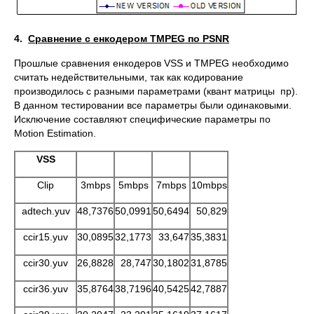
4.
Сравнение
c енкодером
TMPEG по
PSNR
Прошлые сравнения енкодеров VSS и TMPEG необходимо
считать недействительными, так как кодирование
производилось с разными параметрами (квант матрицы пр).
В данном тестировании все параметры были одинаковыми.
Исключение составляют специфические параметры по
Motion Estimation.
VSS
Clip
3mbps
5mbps
7mbps
10mbps
adtech.yuv
48,7376
50,0991
50,6494
50,829
ccir15.yuv
30,0895
32,1773
33,647
35,3831
ccir30.yuv
26,8828
28,747
30,1802
31,8785
ccir36.yuv
35,8764
38,7196
40,5425
42,7887