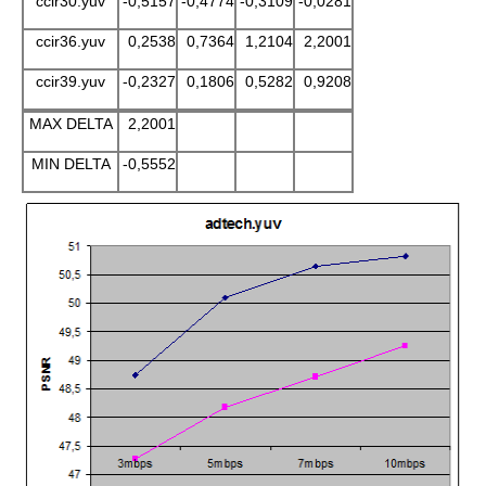
ccir30.yuv
-0,5157
-0,4774
-0,3109
-0,0281
ccir36.yuv
0,2538
0,7364
1,2104
2,2001
ccir39.yuv
-0,2327
0,1806
0,5282
0,9208
MAX DELTA
2,2001
MIN DELTA
-0,5552