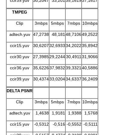
ccir39.yuv
30,2047
33,201
35,1619
37,1617
TMPEG
Clip
3mbps
5mbps
7mbps
10mbps
adtech.yuv
47,2738
48,181
48,7106
49,2522
ccir15.yuv
30,6207
32,6933
34,2022
35,8942
ccir30.yuv
27,3985
29,2244
30,4911
31,9066
ccir36.yuv
35,6226
37,9832
39,3321
40,5886
ccir39.yuv
30,4374
33,0204
34,6337
36,2409
DELTA PSNR
Clip
3mbps
5mbps
7mbps
10mbps
adtech.yuv
1,4638
1,9181
1,9388
1,5768
ccir15.yuv
-0,5312
-0,516
-0,5552
-0,5111