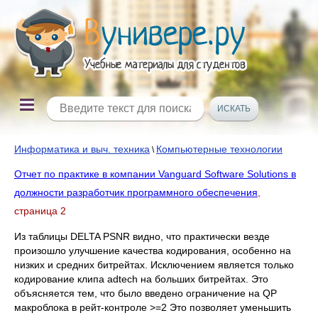
Информатика и выч. техника
Компьютерные технологии
\
Отчет по практике в компании Vanguard Software Solutions в
должности разработчик программного обеспечения
,
страница 2
Из таблицы DELTA PSNR видно, что практически везде
произошло улучшение качества кодирования, особенно на
низких и средних битрейтах. Исключением является только
кодирование клипа adtech на больших битрейтах. Это
объясняется тем, что было введено ограничение на QP
макроблока в рейт-контроле >=2 Это позволяет уменьшить