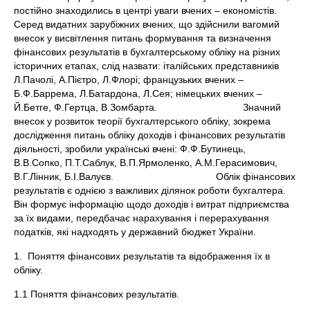
постійно знаходились в центрі уваги вчених – економістів.
Серед видатних зарубіжних вчених, що здійснили вагомий
внесок у висвітлення питань формування та визначення
фінансових результатів в бухгалтерському обліку на різних
історичних етапах, слід назвати: італійських представників
Л.Пачолі, А.Пієтро, Л.Флорі; французьких вчених –
Б.Ф.Баррема, Л.Батардона, Л.Сея; німецьких вчених –
Й.Бетге, Ф.Гертца, В.Зомбарта. Значний
внесок у розвиток теорії бухгалтерського обліку, зокрема
дослідження питань обліку доходів і фінансових результатів
діяльності, зробили українські вчені: Ф.Ф.Бутинець,
В.В.Сопко, П.Т.Саблук, В.П.Ярмоленко, А.М.Герасимович,
В.Г.Лінник, Б.І.Валуєв. Облік фінансових
результатів є однією з важливих ділянок роботи бухгалтера.
Він формує інформацію щодо доходів і витрат підприємства
за їх видами, передбачає нарахування і перерахування
податків, які надходять у державний бюджет України.
1. Поняття фінансових результатів та відображення їх в
обліку.
1.1 Поняття фінансових результатів.