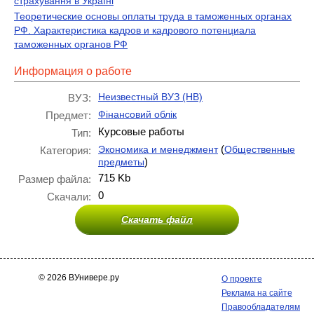
страхування в Україні
Теоретические основы оплаты труда в таможенных органах
РФ. Характеристика кадров и кадрового потенциала
таможенных органов РФ
Информация о работе
Неизвестный ВУЗ (НВ)
ВУЗ:
Фінансовий облік
Предмет:
Курсовые работы
Тип:
(
Экономика и менеджмент
Общественные
Категория:
)
предметы
715 Kb
Размер файла:
0
Скачали:
Скачать файл
© 2026 ВУнивере.ру
О проекте
Реклама на сайте
Правообладателям