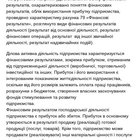
результатів, охарактеризовано поняття фінансових
результатів, облік використання прибутку підприємства,
проведено характеристику рахунка 79 «Фінансові
результати», розглянуто види фінансових результатів
діяльності (результат від основної діяльності, результат
фінансових операцій, результат від іншої звичайної
діяльності, результат надзвичайних подій).
Ділова активна діяльність підприємства характеризується
фінансовими результатами, зокрема прибутком, отриманим
від підприємницької діяльності (виробничої, торговельної)
інвестиційної та інших. Прибуток і його використання є
інтегрованим показником життєдіяльності підприємства,
оскільки від його розмірів залежить оплата праці працівників,
розрахунки з бюджетом, створення власних заохочуваних
фондів стимулювання та розвитку
підприємства
Фінансовим результатом господарської діяльності
підприємства є прибуток або збиток. Прибуток в основному
утворюється в результаті продажу (реалізації) готової
продукції (послуг, товарів). Крім того, підприємство може
продавати (реалізовувати) інші матеріальні цінності і послуги