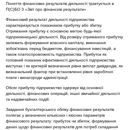
Поняття фінансових результатів діяльності трактується в
П(С)БО 3 «Звіт про фінансові результати» .
Фінансовий результат діяльності підприємства
характеризується показником прибутку або збитку.
Отримання прибутку є основною метою будь-якої
підприємницької діяльності. Від розміру отриманого прибутку
залежать формування власного капіталу, виконання
зобов'язань перед бюджетом, фінансування інвестицій, а
також платоспроможність підприємства. Прибуток як
головний показник ефективності діяльності підприємства
виступає і як критерій визначення рівня виплат дивідендів, як
визначальний фактор при встановленні рівня заробітної
плати і винагороди адміністрації.
Обсяг прибутку підприємство одержує від основної
діяльності, фінансових операцій, іншої звичайної діяльності
та надзвичайних подій.
Завдання бухгалтерського обліку фінансових результатів
полягає у визначенні кількісних і якісних параметрів
фінансового результату: прибуток чи збиток; формування
даних щодо фінансових результатів для потреб складання