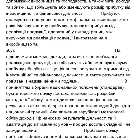
допоміжних виробництв та господарств, а також мати доходи
та збитки, що збільшують або зменшують розмір прибутку від
інвестиційної та фінансової діяльності. Прибуток
формується поступово протягом фінансово-господарського
року. Більшу частину прибутку становить прибуток від
реалізації продукції, одержаний у вигляді різниці між
виручкою від реалізації продукції і витратами на її
виробництво та
збут. На
підприємстві можливі доходи, втрати, які не пов’язані з
реалізацією продукції, але збільшують або зменшують суму
прибутку або збитків – це фінансові результати, отримані від
інвестиційної та фінансової діяльності, а також результати які
пов’язані з надзвичайними подіями. З
прийняттям в Україні національних положень (стандартів)
бухгалтерського обліку постала необхідність розробки
методології обліку та методики визначення фінансових
результатів діяльності, орієнтованої на міжнародний досвід та
національні традиції. Але вивчення зарубіжної методології
обліку доходів і фінансових результатів діяльності та її
адаптація до вітчизняних умов – процес досить складний і не
завжди вдалий. Проблеми обліку,
пов’язані з формуванням фінансових результатів діяльності,