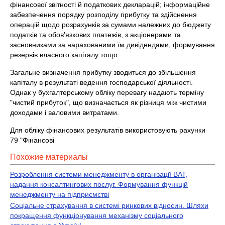
фінансової звітності й податкових декларацій; інформаційне
забезпечення порядку розподілу прибутку та здійснення
операцій щодо розрахунків за сумами належних до бюджету
податків та обов'язкових платежів, з акціонерами та
засновниками за нарахованими їм дивідендами, формування
резервів власного капіталу тощо.
Загальне визначення прибутку зводиться до збільшення
капіталу в результаті ведення господарської діяльності.
Однак у бухгалтерському обліку перевагу надають терміну
"чистий прибуток", що визначається як різниця між чистими
доходами і валовими витратами.
Для обліку фінансових результатів використовують рахунки
79 "Фінансові
Похожие материалы
Розроблення системи менеджменту в організації ВАТ,
надання консалтингових послуг. Формування функцій
менеджменту на підприємстві
Соціальне страхування в системі ринкових відносин. Шляхи
покращення функціонування механізму соціального