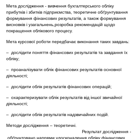
Мета дослідження - вивчення бухгалтерського обліку
прибутків і збитків підприємства, теоретичне обґрунтування
формування фінансових результатів, а також формування
висновків і узагальнень,розробка рекомендацій щодо
покращення облікового процесу.
Мета курсової роботи передбачає виконання таких завдань:
– дослідити поняття фінансових результатів та завдання їх
обліку;
– проаналізувати облік фінансових результатів основної
діяльності;
– дослідити облік результатів фінансових операцій;
– охарактеризувати облік результатів від іншої звичайної
діяльності;
– дослідити облік результатів надзвичайних подій.
Методи дослідження – теоретичні.
Результат дослідження -
обґрунтовано напрями удосконалення обліку фінансових