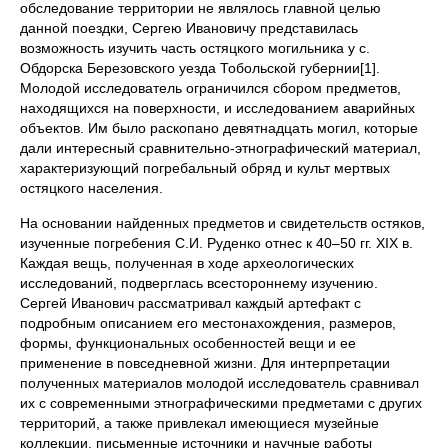
обследование территории не являлось главной целью
данной поездки, Сергею Ивановичу представилась
возможность изучить часть остяцкого могильника у с.
Обдорска Березовского уезда Тобольской губернии[1].
Молодой исследователь ограничился сбором предметов,
находящихся на поверхности, и исследованием аварийных
объектов. Им было раскопано девятнадцать могил, которые
дали интересный сравнительно-этнографический материал,
характеризующий погребальный обряд и культ мертвых
остяцкого населения.
На основании найденных предметов и свидетельств остяков,
изученные погребения С.И. Руденко отнес к 40–50 гг. XIX в.
Каждая вещь, полученная в ходе археологических
исследований, подверглась всестороннему изучению.
Сергей Иванович рассматривал каждый артефакт с
подробным описанием его местонахождения, размеров,
формы, функциональных особенностей вещи и ее
применение в повседневной жизни. Для интерпретации
полученных материалов молодой исследователь сравнивал
их с современными этнографическими предметами с других
территорий, а также привлекал имеющиеся музейные
коллекции, письменные источники и научные работы