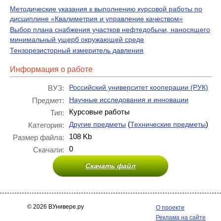
Методические указания к выполнению курсовой работы по
дисциплине «Квалиметрия и управление качеством»
Выбор плана снабжения участков нефтедобычи, наносящего
минимальный ущерб окружающей среде
Тензорезисторный измеритель давления
Информация о работе
Российский университет кооперации (РУК)
ВУЗ:
Научные исследования и инновации
Предмет:
Курсовые работы
Тип:
(
)
Другие предметы
Технические предметы
Категория:
108 Kb
Размер файла:
0
Скачали:
Скачать файл
© 2026 ВУнивере.ру
О проекте
Реклама на сайте