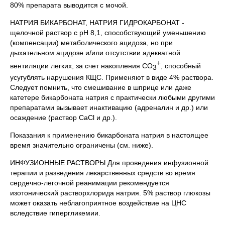
80% препарата выводится с мочой.
НАТРИЯ БИКАРБОНАТ, НАТРИЯ ГИДРОКАРБОНАТ -
щелочной раствор с рН 8,1, способствующий уменьшению
(компенсации) метаболического ацидоза, но при
дыхательном ацидозе и/или отсутствии адекватной
+
вентиляции легких, за счет накопления CO
, способный
3
усугублять нарушения КЩС. Применяют в виде 4% раствора.
Следует помнить, что смешивание в шприце или даже
катетере бикарбоната натрия с практически любыми другими
препаратами вызывает инактивацию (адреналин и др.) или
осаждение (раствор СаCl и др.).
Показания к применению бикарбоната натрия в настоящее
время значительно ограничены (см. ниже).
ИНФУЗИОННЫЕ РАСТВОРЫ Для проведения инфузионной
терапии и разведения лекарственных средств во время
сердечно-легочной реанимации рекомендуется
изотонический растворхлорида натрия. 5% раствор глюкозы
может оказать неблагоприятное воздействие на ЦНС
вследствие гипергликемии.