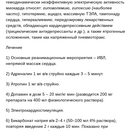
гемодинамически неэффективную электрическую активность
миокарда относят:
гиповолемию, гипоксию (наиболее
часто)
,
гипотермию, ацидоз, массивную ТЭЛА, тампонаду
сердца, гиперкалиемию, передозировку лекарственных
средств, обладающих кардиодепрессивным действием
(трициклические антидепрессанты и др.), а также ятрогенные
осложнения, такие как напряженный пневмоторакс.
Лечение
1) Основные реанимационные мероприятия – ИВЛ,
непрямой массаж сердца.
2) Адреналин 1 мг в/в струйно каждые 3 – 5 минут.
3) Атропин 1 мг в/в струйно.
4) Допамин в дозе 5 – 20 мкг/кг мин (разводится 200 мг
препарата на 400 мл физиологического раствора).
5) Электрокардиостимуляция.
6) Бикарбонат натрия в/в 2–4 г (50–100 мл 4% раствора),
повторяя введение 2 г каждые 10 мин. Показано при