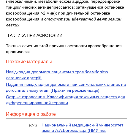
гиперкалиемии, метаболическом ацидозе, передозировке
трициклических антидепрессантов; затянувшейся остановке
кровообращения >2 мин); при длительной остановке
кровообращения и
отсутствии адекватной вентиляции
легких
.
ТАКТИКА ПРИ АСИСТОЛИИ
Тактика лечения этой причины остановки кровообращения
практически
Похожие материалы
Невідкладна допомога пацієнтам з тромбоемболією
легеневих артерій
Надання невідкладної допомоги при синкопальних станах на
догоспітальному етапі (Практичні рекомендації)
Острые отравления. Классификация токсичных веществ для
дифференцированной терапии
Информация о работе
Национальный медицинский университет
ВУЗ:
имени А.А.Богомольца (НМУ им.