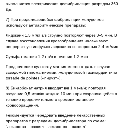
выполняется электрическая дефибрилляция разрядом 360
Дж.
7) При продолжающейся фибрилляции желудочков
используют антиаритмические препараты:
Лидокаин 1,5 мг/кг в/в струйно повторяют через 3–5 мин. В
случае восстановления кровообращения налаживают
непрерывную инфузию лидокаина со скоростью 2-4 мг/мин.
Сульфат магния 1-2 г в/в в течение 1-2 мин.
Предпочтение сульфату магния можно отдать в случае
заведомой гипомагниемии, желудочковой тахикардии типа
torsade de pointes («пируэт»).
8) Бикарбонат натрия ввордят в/в 1 мэкв/кг, повторяя
введение 0,5 мэкв/кг каждые 10 мин при сохраняющейся в
течение продолжительного времени остановки
кровообращения.
Рекомендуется чередовать введение лекарственных
препаратов с разрядами дефибриллятора по схеме:
“лекарство – разряд – лекарство – разряд”.